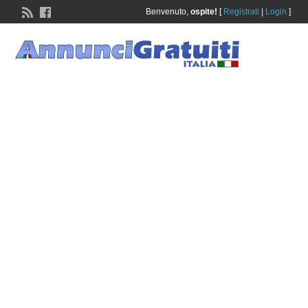
Benvenuto,
ospite!
[
Registrati
|
Login
]