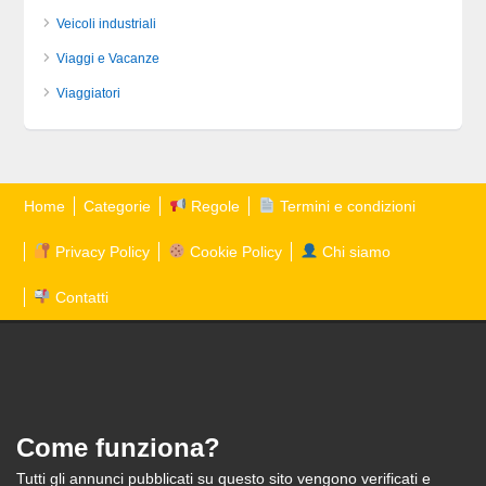
Veicoli industriali
Viaggi e Vacanze
Viaggiatori
Home
Categorie
Regole
Termini e condizioni
Privacy Policy
Cookie Policy
Chi siamo
Contatti
Come funziona?
Tutti gli annunci pubblicati su questo sito vengono verificati e