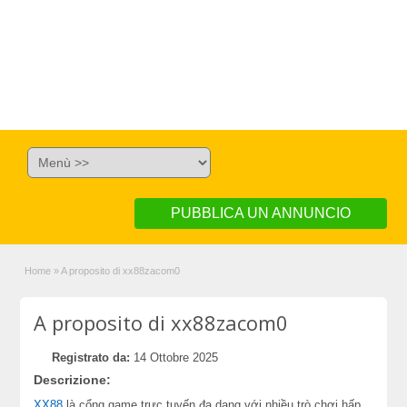
PUBBLICA UN ANNUNCIO
Home
»
A proposito di xx88zacom0
A proposito di xx88zacom0
Registrato da:
14 Ottobre 2025
Descrizione:
XX88
là cổng game trực tuyến đa dạng với nhiều trò chơi hấp