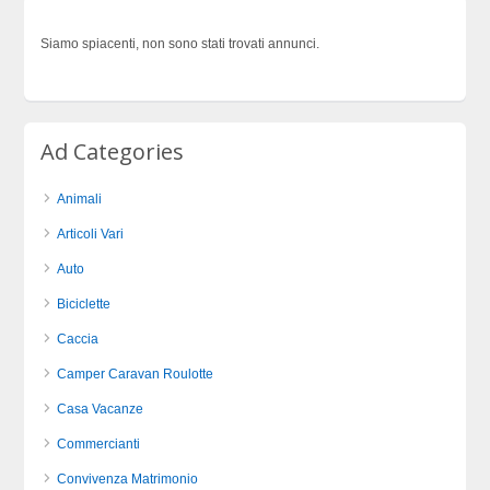
Siamo spiacenti, non sono stati trovati annunci.
Ad Categories
Animali
Articoli Vari
Auto
Biciclette
Caccia
Camper Caravan Roulotte
Casa Vacanze
Commercianti
Convivenza Matrimonio