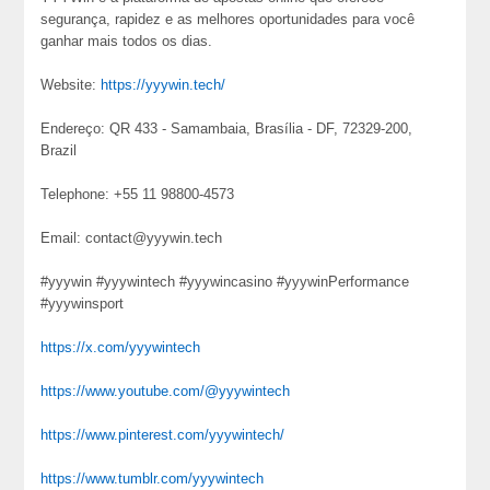
segurança, rapidez e as melhores oportunidades para você
ganhar mais todos os dias.
Website:
https://yyywin.tech/
Endereço: QR 433 - Samambaia, Brasília - DF, 72329-200,
Brazil
Telephone: +55 11 98800-4573
Email: contact@yyywin.tech
#yyywin #yyywintech #yyywincasino #yyywinPerformance
#yyywinsport
https://x.com/yyywintech
https://www.youtube.com/@yyywintech
https://www.pinterest.com/yyywintech/
https://www.tumblr.com/yyywintech