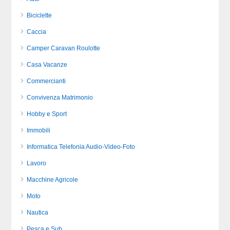
Biciclette
Caccia
Camper Caravan Roulotte
Casa Vacanze
Commercianti
Convivenza Matrimonio
Hobby e Sport
Immobili
Informatica Telefonia Audio-Video-Foto
Lavoro
Macchine Agricole
Moto
Nautica
Pesca e Sub