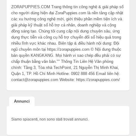
ZORAPUPPIES.COM Trang thông tin công nghệ & giải pháp số
cho người dùng hiện đại ZoraPuppies.com là nền tảng cập nhật
các xu hướng công nghệ mới, giới thiệu phần mềm tiện ích và
giải pháp kỹ thuật số hỗ trợ cá nhân, doanh nghiệp và cộng
đồng sáng tạo. Chúng tôi cung cấp nội dung chuyên sâu, ứng
dụng thực tiễn và công cụ hỗ trợ chuyển đổi số hiệu quả trong
nhiều lĩnh vực khác nhau. Biên tập & điều hành nội dung: Đội
ngũ chuyên môn tại https://zorapuppies.com © Nội dung thuộc
bản quyền KANGKANG. Mọi hành vi sao chép đều phải có sự
chấp thuận bằng văn bản."" Thông Tin Liên Hệ Văn phòng
chính: Tầng 3, Tòa nhà TechPoint, 21 Nguyễn Thị Minh Khai,
Quận 1, TP. Hồ Chí Minh Hotline: 0902 888 456 Email liên hệ:
contact@zorapuppies.com Website: https://zorapuppies.com/
Annunci
Siamo spiacenti, non sono stati trovati annunci.