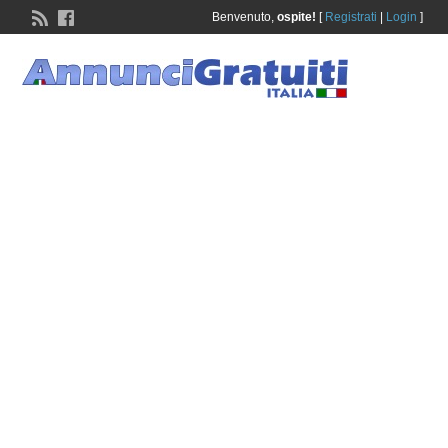
Benvenuto,
ospite!
[
Registrati
|
Login
]