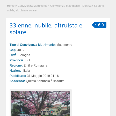
Home
»
Convivenza Matrimonio
»
Convivenza Matrimonio - Donna
»
33 enne,
nubile, altruista e solare
33 enne, nubile, altruista e
€ 0
solare
Tipo di Convivenza Matrimonio:
Matrimonio
Cap:
40129
Città:
Bologna
Provincia:
BO
Regione:
Emilia-Romagna
Nazione:
Italia
Pubblicato:
31 Maggio 2019 21:16
Scadenza:
Questo Annuncio è scaduto.