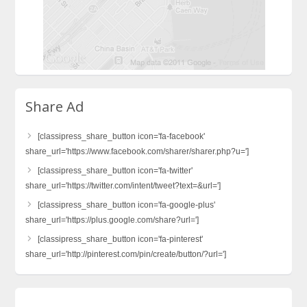
Share Ad
[classipress_share_button icon='fa-facebook'
share_url='https://www.facebook.com/sharer/sharer.php?u=']
[classipress_share_button icon='fa-twitter'
share_url='https://twitter.com/intent/tweet?text=&url=']
[classipress_share_button icon='fa-google-plus'
share_url='https://plus.google.com/share?url=']
[classipress_share_button icon='fa-pinterest'
share_url='http://pinterest.com/pin/create/button/?url=']