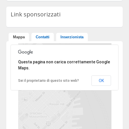
Link sponsorizzati
Mappa
Contatti
Inserzionista
Ci dispiace, l'indirizzo non è stato trovato.
Questa pagina non carica correttamente Google
Maps.
OK
Sei il proprietario di questo sito web?