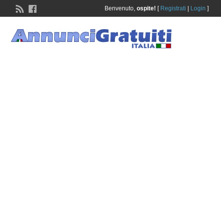
Benvenuto,
ospite!
[
Registrati
|
Login
]