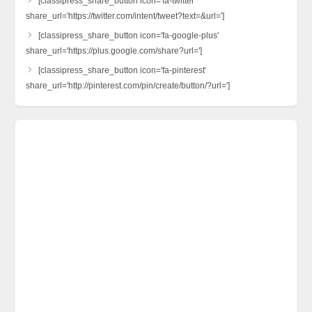
[classipress_share_button icon='fa-twitter'
share_url='https://twitter.com/intent/tweet?text=&url=']
[classipress_share_button icon='fa-google-plus'
share_url='https://plus.google.com/share?url=']
[classipress_share_button icon='fa-pinterest'
share_url='http://pinterest.com/pin/create/button/?url=']