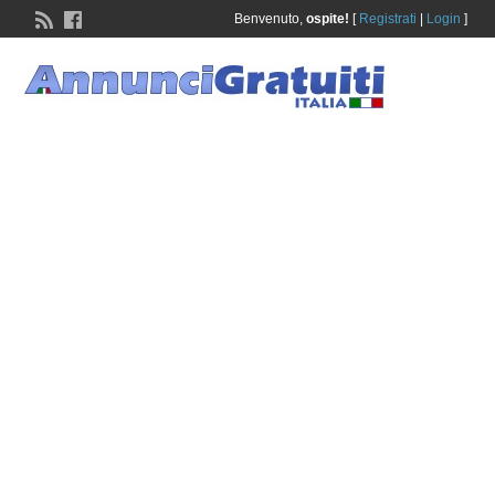
Benvenuto,
ospite!
[
Registrati
|
Login
]