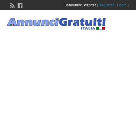
Benvenuto,
ospite!
[
Registrati
|
Login
]