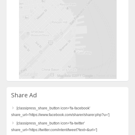
Share Ad
[classipress_share_button icon='fa-facebook'
share_url='https://www.facebook.com/sharer/sharer.php?u=']
[classipress_share_button icon='fa-twitter'
share_url='https://twitter.com/intent/tweet?text=&url=']