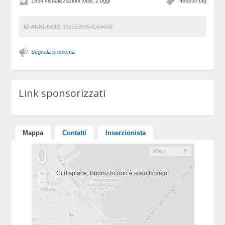
1534 visualizzazioni totali, 2 oggi
Nessun tag
ID ANNUNCIO
8325B38954D644AE
Segnala problema
Link sponsorizzati
Mappa
Contatti
Inserzionista
Ci dispiace, l'indirizzo non è stato trovato.