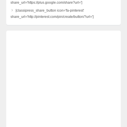
share_url='https://plus.google.com/share?url=']
[classipress_share_button icon='fa-pinterest'
share_url='http://pinterest.com/pin/create/button/?url=']