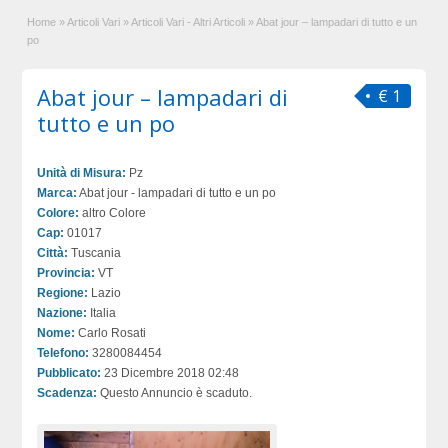
Home
»
Articoli Vari
»
Articoli Vari - Altri Articoli
»
Abat jour – lampadari di tutto e un
po
Abat jour – lampadari di
€ 1
tutto e un po
Unità di Misura:
Pz
Marca:
Abat jour - lampadari di tutto e un po
Colore:
altro Colore
Cap:
01017
Città:
Tuscania
Provincia:
VT
Regione:
Lazio
Nazione:
Italia
Nome:
Carlo Rosati
Telefono:
3280084454
Pubblicato:
23 Dicembre 2018 02:48
Scadenza:
Questo Annuncio è scaduto.