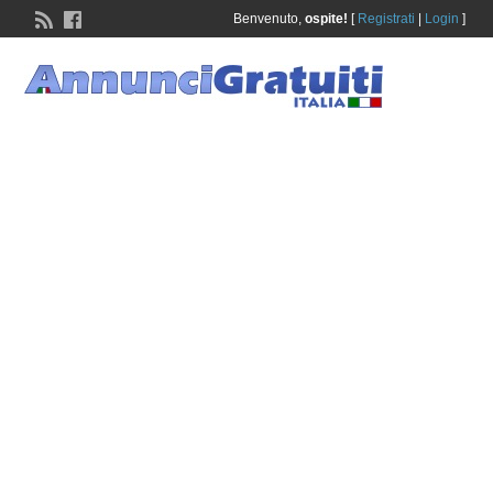
Benvenuto,
ospite!
[
Registrati
|
Login
]