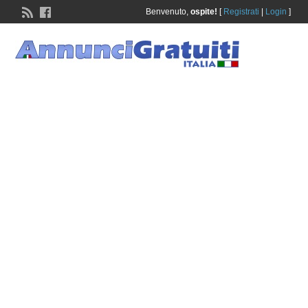
Benvenuto,
ospite!
[
Registrati
|
Login
]