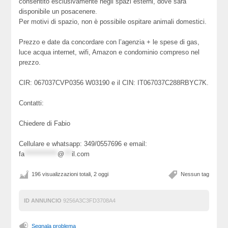
consentito esclusivamente negli spazi esterni, dove sarà
disponibile un posacenere.
Per motivi di spazio, non è possibile ospitare animali domestici.
Prezzo e date da concordare con l’agenzia + le spese di gas,
luce acqua internet, wifi, Amazon e condominio compreso nel
prezzo.
CIR: 067037CVP0356 W03190 e il CIN: IT067037C288RBYC7K.
Contatti:
Chiedere di Fabio
Cellulare e whatsapp: 349/0557696 e email:
fa
*************
@
***
il.com
196 visualizzazioni totali, 2 oggi
Nessun tag
ID ANNUNCIO
9256A3C3FD3708A4
Segnala problema