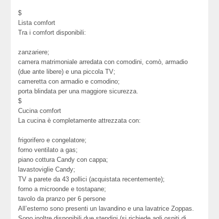
$
Lista comfort
Tra i comfort disponibili:
zanzariere;
camera matrimoniale arredata con comodini, comò, armadio
(due ante libere) e una piccola TV;
cameretta con armadio e comodino;
porta blindata per una maggiore sicurezza.
$
Cucina comfort
La cucina è completamente attrezzata con:
frigorifero e congelatore;
forno ventilato a gas;
piano cottura Candy con cappa;
lavastoviglie Candy;
TV a parete da 43 pollici (acquistata recentemente);
forno a microonde e tostapane;
tavolo da pranzo per 6 persone
All’esterno sono presenti un lavandino e una lavatrice Zoppas.
Sono inoltre disponibili due stendini (si richiede agli ospiti di