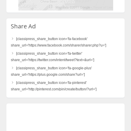
Share Ad
[classipress_share_button icon='fa-facebook'
share_url='https://www.facebook.com/sharer/sharer.php?u=']
[classipress_share_button icon='fa-twitter'
share_url='https://twitter.com/intent/tweet?text=&url=']
[classipress_share_button icon='fa-google-plus'
share_url='https://plus.google.com/share?url=']
[classipress_share_button icon='fa-pinterest'
share_url='http://pinterest.com/pin/create/button/?url=']