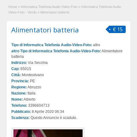
Home
»
Informatica Telefonia Audio-Video-Foto
»
Informatica Telefonia Audio-
Video-Foto - Vendo
»
Alimentatori batteria
Alimentatori batteria
€ 15
Tipo di Informatica Telefonia Audio-Video-Foto:
altro
altro Tipo di Informatica Telefonia Audio-Video-Foto:
Alimentatore
batteria
Indirizzo:
Via Secchia
Cap:
65015
Città:
Montesilvano
Provincia:
PE
Regione:
Abruzzo
Nazione:
Italia
Nome:
Alberto
Telefono:
3396604713
Pubblicato:
8 Aprile 2020 06:34
Scadenza:
Questo Annuncio è scaduto.