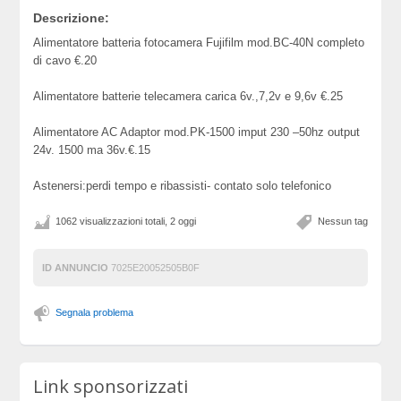
Descrizione:
Alimentatore batteria fotocamera Fujifilm mod.BC-40N completo
di cavo €.20
Alimentatore batterie telecamera carica 6v.,7,2v e 9,6v €.25
Alimentatore AC Adaptor mod.PK-1500 imput 230 –50hz output
24v. 1500 ma 36v.€.15
Astenersi:perdi tempo e ribassisti- contato solo telefonico
1062 visualizzazioni totali, 2 oggi
Nessun tag
ID ANNUNCIO
7025E20052505B0F
Segnala problema
Link sponsorizzati