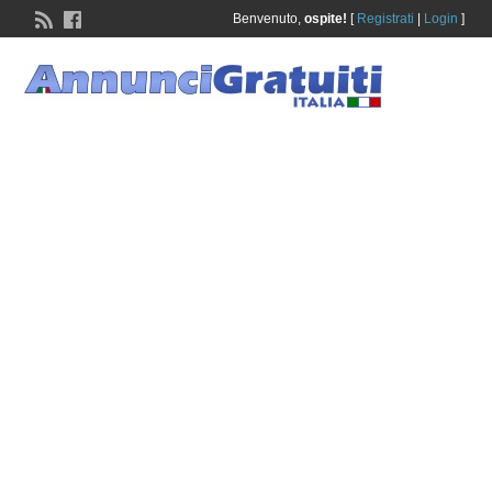
Benvenuto,
ospite!
[
Registrati
|
Login
]