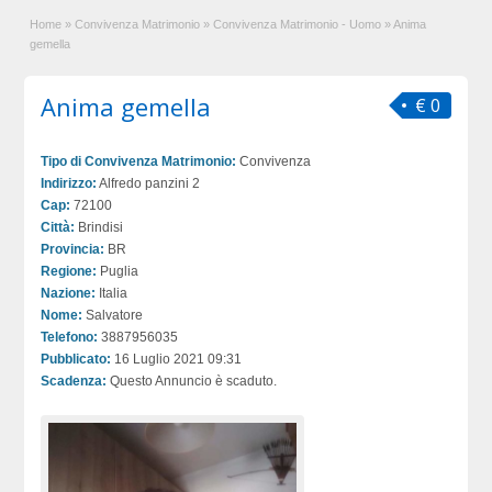
Home
»
Convivenza Matrimonio
»
Convivenza Matrimonio - Uomo
»
Anima
gemella
Anima gemella
€ 0
Tipo di Convivenza Matrimonio:
Convivenza
Indirizzo:
Alfredo panzini 2
Cap:
72100
Città:
Brindisi
Provincia:
BR
Regione:
Puglia
Nazione:
Italia
Nome:
Salvatore
Telefono:
3887956035
Pubblicato:
16 Luglio 2021 09:31
Scadenza:
Questo Annuncio è scaduto.