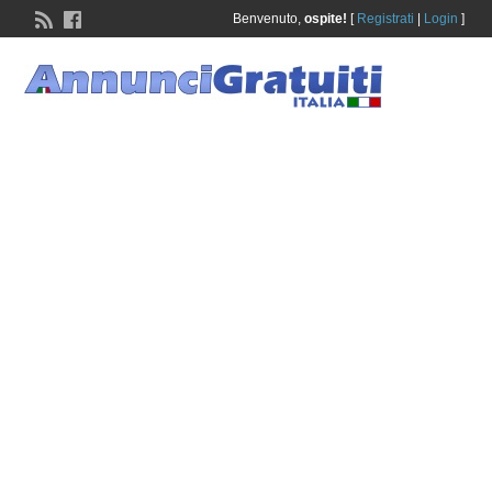
Benvenuto,
ospite!
[
Registrati
|
Login
]