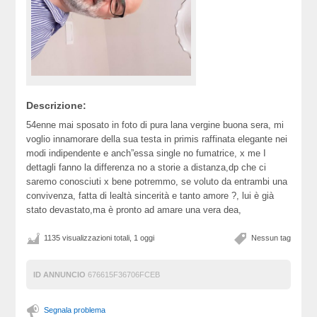
Descrizione:
54enne mai sposato in foto di pura lana vergine buona sera, mi
voglio innamorare della sua testa in primis raffinata elegante nei
modi indipendente e anch”essa single no fumatrice, x me I
dettagli fanno la differenza no a storie a distanza,dp che ci
saremo conosciuti x bene potremmo, se voluto da entrambi una
convivenza, fatta di lealtà sincerità e tanto amore ?, lui è già
stato devastato,ma è pronto ad amare una vera dea,
1135 visualizzazioni totali, 1 oggi
Nessun tag
ID ANNUNCIO
676615F36706FCEB
Segnala problema