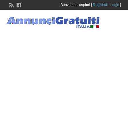
Benvenuto,
ospite!
[
Registrati
|
Login
]