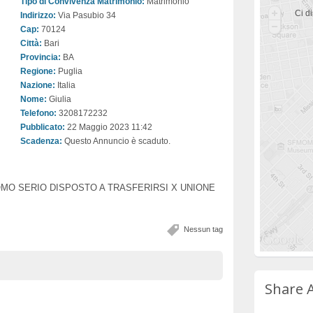
Tipo di Convivenza Matrimonio:
Matrimonio
Ci di
Indirizzo:
Via Pasubio 34
Cap:
70124
Città:
Bari
Provincia:
BA
Regione:
Puglia
Nazione:
Italia
Nome:
Giulia
Telefono:
3208172232
Pubblicato:
22 Maggio 2023 11:42
Scadenza:
Questo Annuncio è scaduto.
MO SERIO DISPOSTO A TRASFERIRSI X UNIONE
Nessun tag
Share 