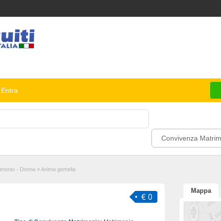
Entra
Convivenza Matrim
imonio - Donna
»
Anima gemella
Mappa
€ 0