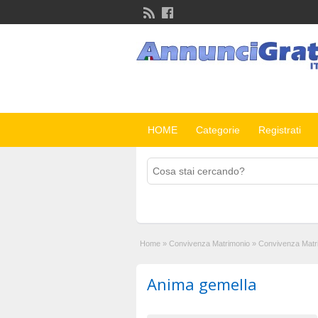
HOME
Categorie
Registrati
Home
»
Convivenza Matrimonio
»
Convivenza Matr
Anima gemella