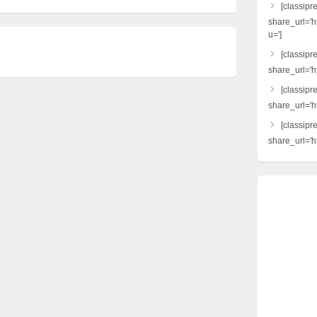
[classipr
share_url='h
u=']
[classipre
share_url='ht
[classipr
share_url='h
[classipr
share_url='ht