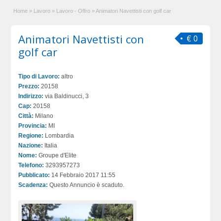
Home
»
Lavoro
»
Lavoro - Offro
»
Animatori Navettisti con golf car
Animatori Navettisti con
€ 0
golf car
Tipo di Lavoro:
altro
Prezzo:
20158
Indirizzo:
via Baldinucci, 3
Cap:
20158
Città:
Milano
Provincia:
MI
Regione:
Lombardia
Nazione:
Italia
Nome:
Groupe d'Elite
Telefono:
3293957273
Pubblicato:
14 Febbraio 2017 11:55
Scadenza:
Questo Annuncio è scaduto.