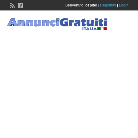
Benvenuto,
ospite!
[
Registrati
|
Login
]