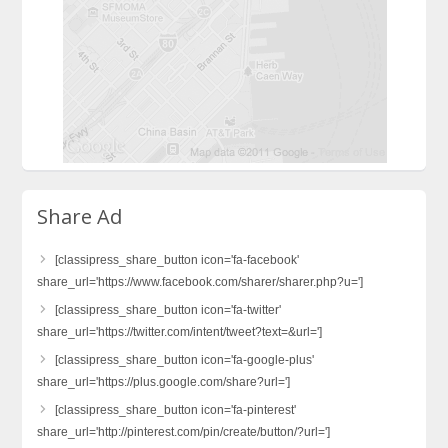
Share Ad
[classipress_share_button icon='fa-facebook'
share_url='https://www.facebook.com/sharer/sharer.php?u=']
[classipress_share_button icon='fa-twitter'
share_url='https://twitter.com/intent/tweet?text=&url=']
[classipress_share_button icon='fa-google-plus'
share_url='https://plus.google.com/share?url=']
[classipress_share_button icon='fa-pinterest'
share_url='http://pinterest.com/pin/create/button/?url=']