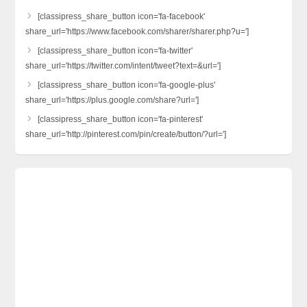
[classipress_share_button icon='fa-facebook'
share_url='https://www.facebook.com/sharer/sharer.php?u=']
[classipress_share_button icon='fa-twitter'
share_url='https://twitter.com/intent/tweet?text=&url=']
[classipress_share_button icon='fa-google-plus'
share_url='https://plus.google.com/share?url=']
[classipress_share_button icon='fa-pinterest'
share_url='http://pinterest.com/pin/create/button/?url=']