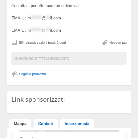
Contattaci per effettuare un ordine via :
EMAIL :
rb
*******
@
***
il.com
EMAIL :
rb
*******
@
***
il.com
804 visualizzazioni totali, 2 oggi
Nessun tag
ID ANNUNCIO
7776134B0921D67C
Segnala problema
Link sponsorizzati
Mappa
Contatti
Inserzionista