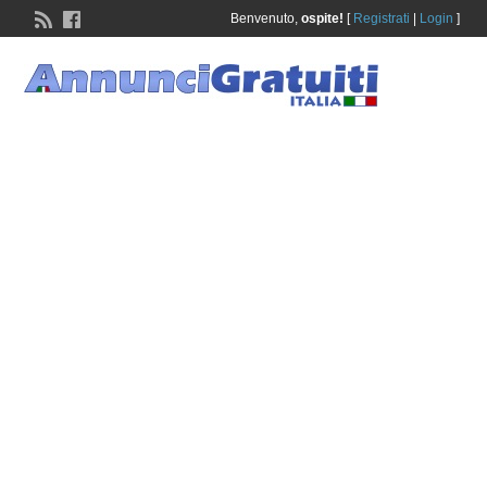
Benvenuto,
ospite!
[
Registrati
|
Login
]