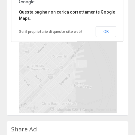
Ci dispiace, l'indirizzo non è stato trovato.
Questa pagina non carica correttamente Google
Maps.
OK
Sei il proprietario di questo sito web?
Share Ad