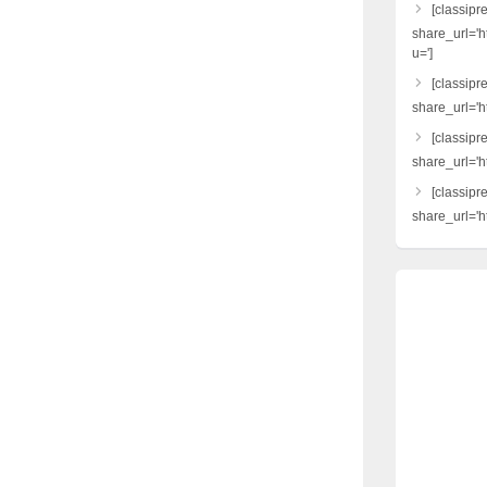
[classipr
share_url='h
u=']
[classipre
share_url='ht
[classipr
share_url='h
[classipr
share_url='ht