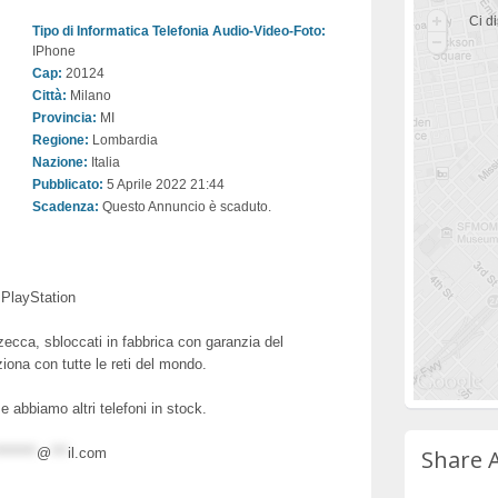
Ci di
Tipo di Informatica Telefonia Audio-Video-Foto:
IPhone
Cap:
20124
Città:
Milano
Provincia:
MI
Regione:
Lombardia
Nazione:
Italia
Pubblicato:
5 Aprile 2022 21:44
Scadenza:
Questo Annuncio è scaduto.
PlayStation
 zecca, sbloccati in fabbrica con garanzia del
ziona con tutte le reti del mondo.
e abbiamo altri telefoni in stock.
*******
@
***
il.com
Share 