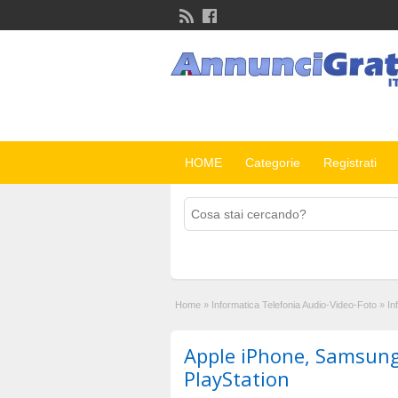
HOME
Categorie
Registrati
Home
»
Informatica Telefonia Audio-Video-Foto
»
In
Apple iPhone, Samsung
PlayStation