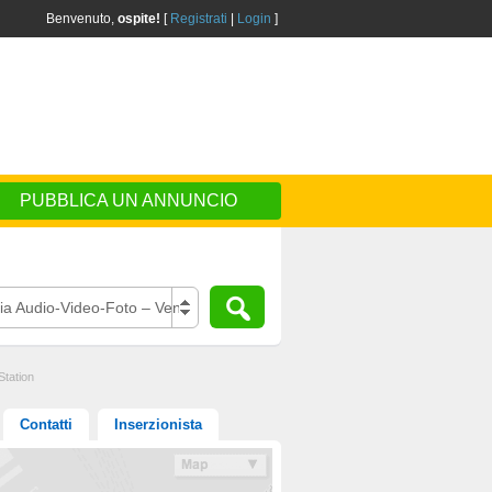
Benvenuto,
ospite!
[
Registrati
|
Login
]
PUBBLICA UN ANNUNCIO
ia Audio-Video-Foto – Vendo
tation
Contatti
Inserzionista