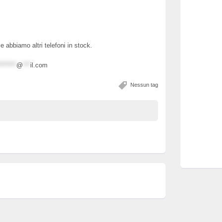
e abbiamo altri telefoni in stock.
*******
@
***
il.com
Nessun tag