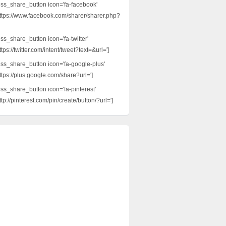
ess_share_button icon='fa-facebook'
ttps://www.facebook.com/sharer/sharer.php?
ss_share_button icon='fa-twitter'
tps://twitter.com/intent/tweet?text=&url=']
ess_share_button icon='fa-google-plus'
ttps://plus.google.com/share?url=']
ess_share_button icon='fa-pinterest'
tp://pinterest.com/pin/create/button/?url=']