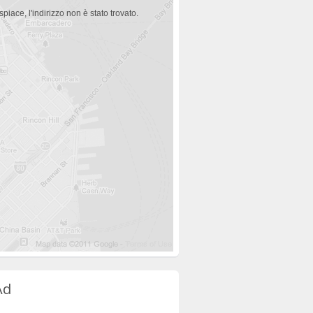
spiace, l'indirizzo non è stato trovato.
Ad