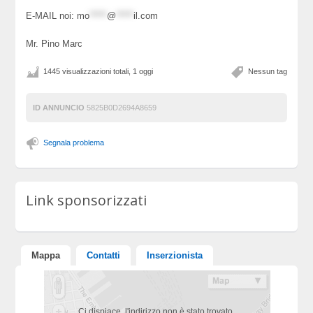
E-MAIL noi:
mo
*****
@
*****
il.com
Mr. Pino Marc
1445 visualizzazioni totali, 1 oggi
Nessun tag
ID ANNUNCIO
5825B0D2694A8659
Segnala problema
Link sponsorizzati
Mappa
Contatti
Inserzionista
Ci dispiace, l'indirizzo non è stato trovato.