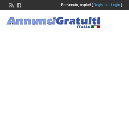
Benvenuto,
ospite!
[
Registrati
|
Login
]