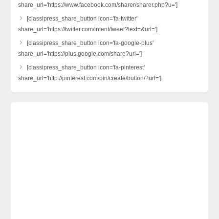
share_url='https://www.facebook.com/sharer/sharer.php?u=']
[classipress_share_button icon='fa-twitter'
share_url='https://twitter.com/intent/tweet?text=&url=']
[classipress_share_button icon='fa-google-plus'
share_url='https://plus.google.com/share?url=']
[classipress_share_button icon='fa-pinterest'
share_url='http://pinterest.com/pin/create/button/?url=']