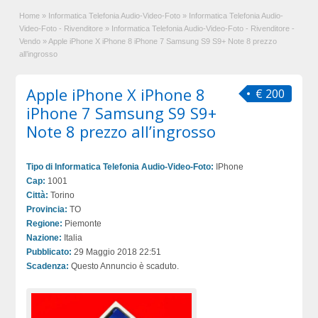
Home
»
Informatica Telefonia Audio-Video-Foto
»
Informatica Telefonia Audio-
Video-Foto - Rivenditore
»
Informatica Telefonia Audio-Video-Foto - Rivenditore -
Vendo
»
Apple iPhone X iPhone 8 iPhone 7 Samsung S9 S9+ Note 8 prezzo
all’ingrosso
Apple iPhone X iPhone 8
€ 200
iPhone 7 Samsung S9 S9+
Note 8 prezzo all’ingrosso
Tipo di Informatica Telefonia Audio-Video-Foto:
IPhone
Cap:
1001
Città:
Torino
Provincia:
TO
Regione:
Piemonte
Nazione:
Italia
Pubblicato:
29 Maggio 2018 22:51
Scadenza:
Questo Annuncio è scaduto.