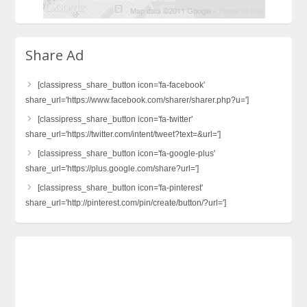
Share Ad
[classipress_share_button icon='fa-facebook'
share_url='https://www.facebook.com/sharer/sharer.php?u=']
[classipress_share_button icon='fa-twitter'
share_url='https://twitter.com/intent/tweet?text=&url=']
[classipress_share_button icon='fa-google-plus'
share_url='https://plus.google.com/share?url=']
[classipress_share_button icon='fa-pinterest'
share_url='http://pinterest.com/pin/create/button/?url=']