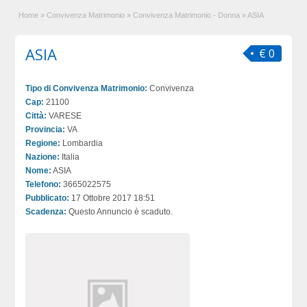
Home
»
Convivenza Matrimonio
»
Convivenza Matrimonio - Donna
»
ASIA
ASIA
€ 0
Tipo di Convivenza Matrimonio:
Convivenza
Cap:
21100
Città:
VARESE
Provincia:
VA
Regione:
Lombardia
Nazione:
Italia
Nome:
ASIA
Telefono:
3665022575
Pubblicato:
17 Ottobre 2017 18:51
Scadenza:
Questo Annuncio è scaduto.