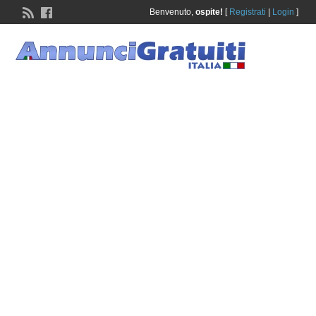
Benvenuto,
ospite!
[
Registrati
|
Login
]