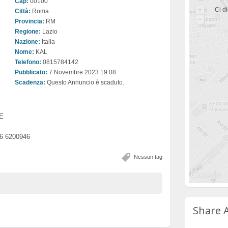
Cap:
00100
Ci di
Città:
Roma
Provincia:
RM
Regione:
Lazio
Nazione:
Italia
Nome:
KAL
Telefono:
0815784142
Pubblicato:
7 Novembre 2023 19:08
Scadenza:
Questo Annuncio è scaduto.
E
6 6200946
Nessun tag
Share 