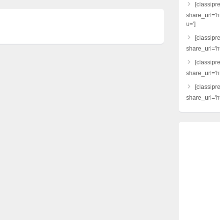
[classipr
share_url='h
u=']
[classipre
share_url='ht
[classipr
share_url='h
[classipr
share_url='ht