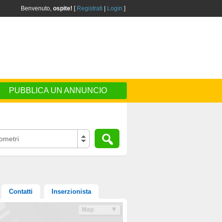
Benvenuto,
ospite!
[
Registrati
|
Login
]
PUBBLICA UN ANNUNCIO
ometri
Contatti
Inserzionista