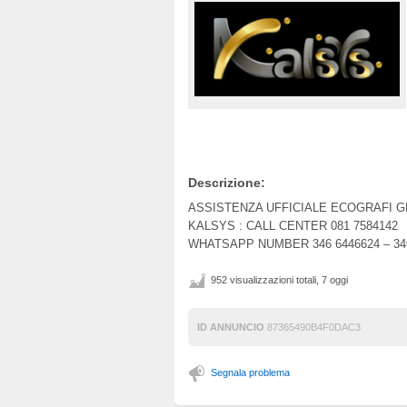
Descrizione:
ASSISTENZA UFFICIALE ECOGRAFI G
KALSYS : CALL CENTER 081 7584142
WHATSAPP NUMBER 346 6446624 – 34
952 visualizzazioni totali, 7 oggi
ID ANNUNCIO
87365490B4F0DAC3
Segnala problema