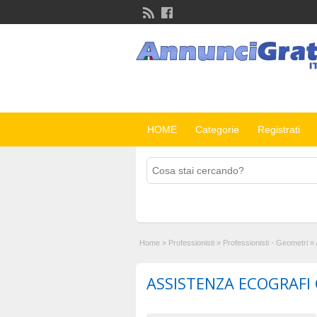
HOME
Categorie
Registrati
Home
»
Professionisti
»
Professionisti - Geometri
»
ASSISTENZA ECOGRAFI