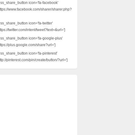
ess_share_button icon='fa-facebook'
ttps://www.facebook.com/sharer/sharer.php?
ss_share_button icon='fa-twitter'
tps://twitter.com/intent/tweet?text=&url=']
ess_share_button icon='fa-google-plus'
ttps://plus.google.com/share?url=']
ess_share_button icon='fa-pinterest'
tp://pinterest.com/pin/create/button/?url=']