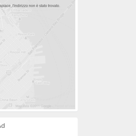
spiace, l'indirizzo non è stato trovato.
Ad