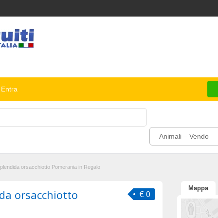
Entra
Animali – Vendo
plendida orsacchiotto Pomerania in Regalo
Mappa
da orsacchiotto
€ 0