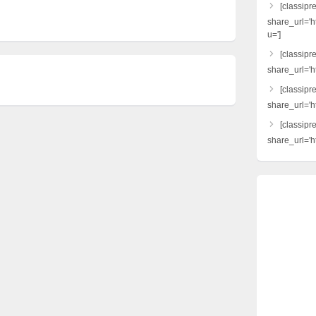
[classipr
share_url='h
u=']
[classipre
share_url='ht
[classipr
share_url='h
[classipr
share_url='ht