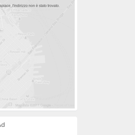
spiace, l'indirizzo non è stato trovato.
Ad