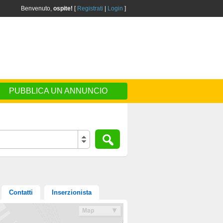
Benvenuto,
ospite!
[
Registrati
|
Login
]
PUBBLICA UN ANNUNCIO
Contatti
Inserzionista