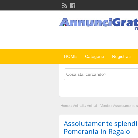
HOME
Categorie
Registrati
Home
»
Animali
»
Animali - Vendo
»
Assolutamente s
Assolutamente splendi
Pomerania in Regalo