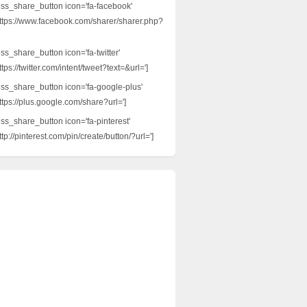
ess_share_button icon='fa-facebook'
ttps://www.facebook.com/sharer/sharer.php?
ss_share_button icon='fa-twitter'
tps://twitter.com/intent/tweet?text=&url=']
ess_share_button icon='fa-google-plus'
ttps://plus.google.com/share?url=']
ess_share_button icon='fa-pinterest'
tp://pinterest.com/pin/create/button/?url=']