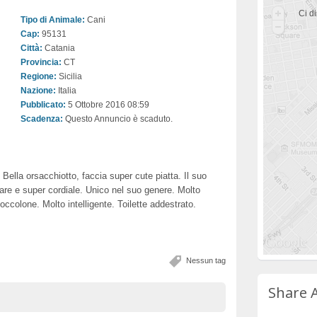
Ci di
Tipo di Animale:
Cani
Cap:
95131
Città:
Catania
Provincia:
CT
Regione:
Sicilia
Nazione:
Italia
Pubblicato:
5 Ottobre 2016 08:59
Scadenza:
Questo Annuncio è scaduto.
 Bella orsacchiotto, faccia super cute piatta. Il suo
re e super cordiale. Unico nel suo genere. Molto
occolone. Molto intelligente. Toilette addestrato.
Nessun tag
Share 