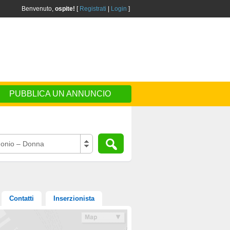
Benvenuto,
ospite!
[
Registrati
|
Login
]
PUBBLICA UN ANNUNCIO
onio – Donna
Contatti
Inserzionista