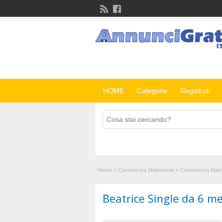
HOME
Categorie
Registrati
Home
»
Convivenza Matrimonio
»
Convivenza Matr
Beatrice Single da 6 mes