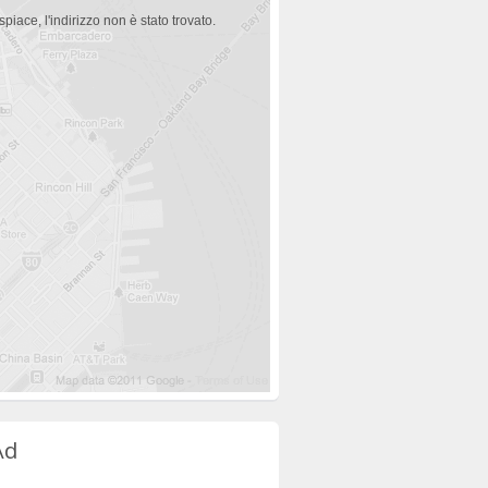
spiace, l'indirizzo non è stato trovato.
Ad