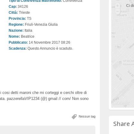
Tipo di Convivenza Matrimonio:
Convivenza
Ci di
Cap:
34126
Città:
Trieste
Provincia:
TS
Regione:
Friuli-Venezia Giulia
Nazione:
Italia
Nome:
Beatrice
Pubblicato:
14 Novembre 2017 08:26
Scadenza:
Questo Annuncio è scaduto.
 cosi detti maroni che mi corteggi e cerchi oltre di
amata. pazzerellaVIP1234 (@) gmail // com/ Non sono
Nessun tag
Share 