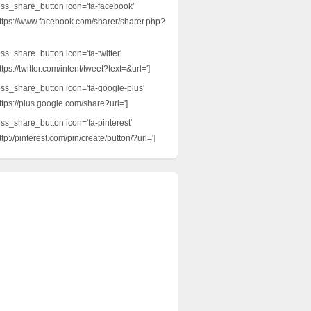
ess_share_button icon='fa-facebook'
ttps://www.facebook.com/sharer/sharer.php?
ss_share_button icon='fa-twitter'
tps://twitter.com/intent/tweet?text=&url=']
ess_share_button icon='fa-google-plus'
ttps://plus.google.com/share?url=']
ess_share_button icon='fa-pinterest'
tp://pinterest.com/pin/create/button/?url=']