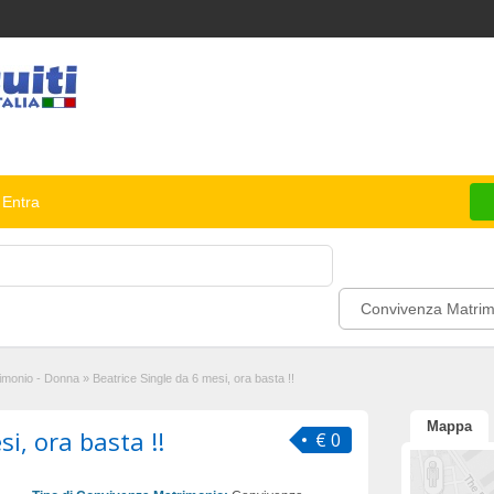
Entra
Convivenza Matrim
imonio - Donna
»
Beatrice Single da 6 mesi, ora basta !!
Mappa
i, ora basta !!
€ 0