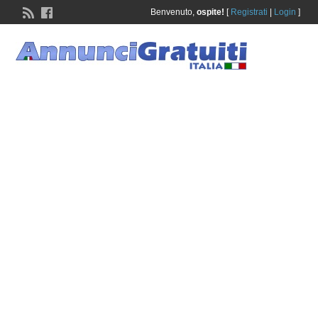
Benvenuto,
ospite!
[
Registrati
|
Login
]