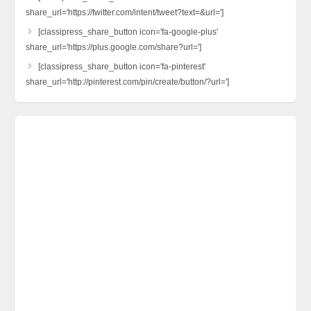
share_url='https://twitter.com/intent/tweet?text=&url=']
[classipress_share_button icon='fa-google-plus'
share_url='https://plus.google.com/share?url=']
[classipress_share_button icon='fa-pinterest'
share_url='http://pinterest.com/pin/create/button/?url=']