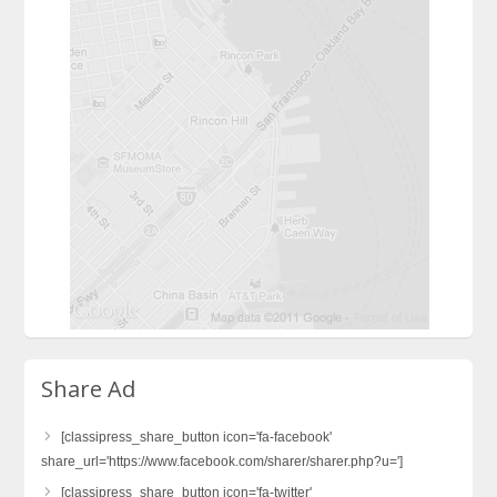
Share Ad
[classipress_share_button icon='fa-facebook'
share_url='https://www.facebook.com/sharer/sharer.php?u=']
[classipress_share_button icon='fa-twitter'