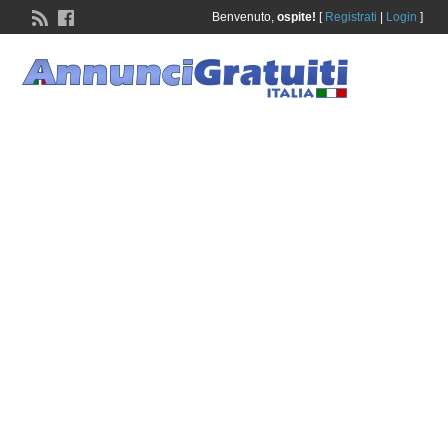
Benvenuto,
ospite!
[
Registrati
|
Login
]