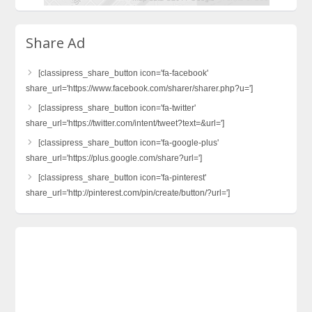
Share Ad
[classipress_share_button icon='fa-facebook'
share_url='https://www.facebook.com/sharer/sharer.php?u=']
[classipress_share_button icon='fa-twitter'
share_url='https://twitter.com/intent/tweet?text=&url=']
[classipress_share_button icon='fa-google-plus'
share_url='https://plus.google.com/share?url=']
[classipress_share_button icon='fa-pinterest'
share_url='http://pinterest.com/pin/create/button/?url=']