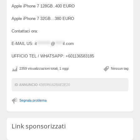
Apple iPhone 7 128GB..400 EURO
Apple iPhone 7 32GB…380 EURO
Contattaci ora:
E-MAIL US:
it
*********
@
*****
il.com
UFFICIO TEL / WHATSAPP: +601136583185
2359 visualizzazioni totali, 1 oggi
Nessun tag
ID ANNUNCIO
438599162BAE2E20
Segnala problema
Link sponsorizzati