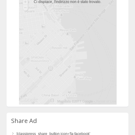
Ci dispiace, l'indirizzo non è stato trovato.
Share Ad
[classipress_share_button icon='fa-facebook'