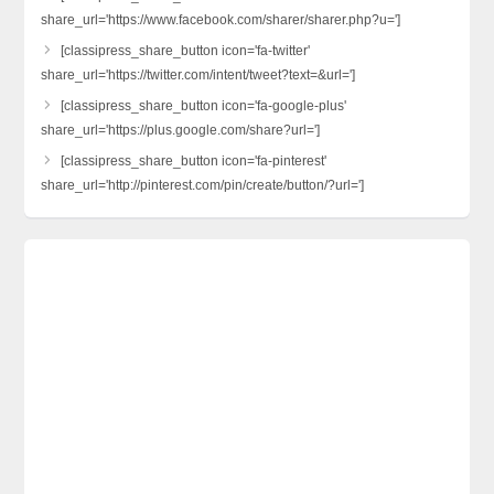
share_url='https://www.facebook.com/sharer/sharer.php?u=']
[classipress_share_button icon='fa-twitter'
share_url='https://twitter.com/intent/tweet?text=&url=']
[classipress_share_button icon='fa-google-plus'
share_url='https://plus.google.com/share?url=']
[classipress_share_button icon='fa-pinterest'
share_url='http://pinterest.com/pin/create/button/?url=']