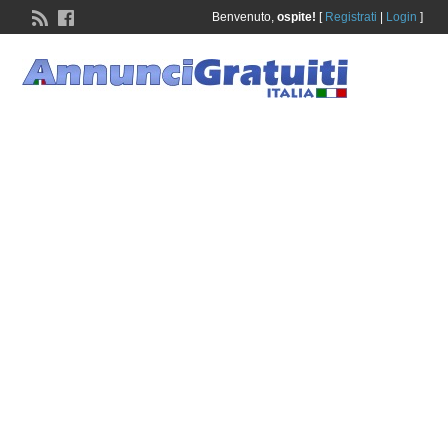
Benvenuto,
ospite!
[
Registrati
|
Login
]