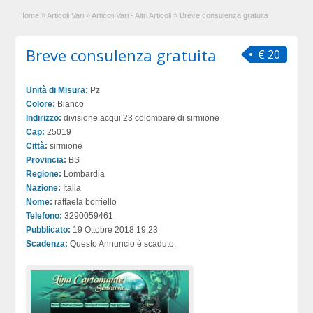
Home
»
Articoli Vari
»
Articoli Vari - Altri Articoli
»
Breve consulenza gratuita
Breve consulenza gratuita
€ 20
Unità di Misura:
Pz
Colore:
Bianco
Indirizzo:
divisione acqui 23 colombare di sirmione
Cap:
25019
Città:
sirmione
Provincia:
BS
Regione:
Lombardia
Nazione:
Italia
Nome:
raffaela borriello
Telefono:
3290059461
Pubblicato:
19 Ottobre 2018 19:23
Scadenza:
Questo Annuncio è scaduto.