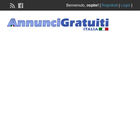
Benvenuto,
ospite!
[
Registrati
|
Login
]