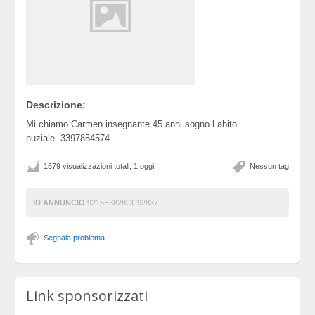
Descrizione:
Mi chiamo Carmen insegnante 45 anni sogno l abito
nuziale..3397854574
1579 visualizzazioni totali, 1 oggi
Nessun tag
ID ANNUNCIO
9215E3828CC92837
Segnala problema
Link sponsorizzati