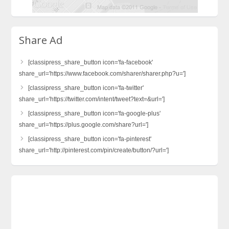
Share Ad
[classipress_share_button icon='fa-facebook'
share_url='https://www.facebook.com/sharer/sharer.php?u=']
[classipress_share_button icon='fa-twitter'
share_url='https://twitter.com/intent/tweet?text=&url=']
[classipress_share_button icon='fa-google-plus'
share_url='https://plus.google.com/share?url=']
[classipress_share_button icon='fa-pinterest'
share_url='http://pinterest.com/pin/create/button/?url=']