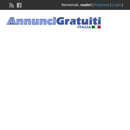
Benvenuto,
ospite!
[
Registrati
|
Login
]