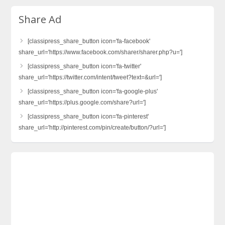
Share Ad
[classipress_share_button icon='fa-facebook'
share_url='https://www.facebook.com/sharer/sharer.php?u=']
[classipress_share_button icon='fa-twitter'
share_url='https://twitter.com/intent/tweet?text=&url=']
[classipress_share_button icon='fa-google-plus'
share_url='https://plus.google.com/share?url=']
[classipress_share_button icon='fa-pinterest'
share_url='http://pinterest.com/pin/create/button/?url=']