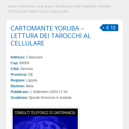
Home
»
Articoli Vari
»
Articoli Vari - Altri Articoli
»
CARTOMANTE YORUBA –
LETTURA DEI TAROCCHI AL CELLULARE
CARTOMANTE YORUBA –
€ 10
LETTURA DEI TAROCCHI AL
CELLULARE
Indirizzo:
Catanzaro
Cap:
00000
Città:
Genova
Provincia:
GE
Regione:
Liguria
Nazione:
Italia
Pubblicato:
1 Settembre 2020 17:44
Scadenza:
Questo Annuncio è scaduto.