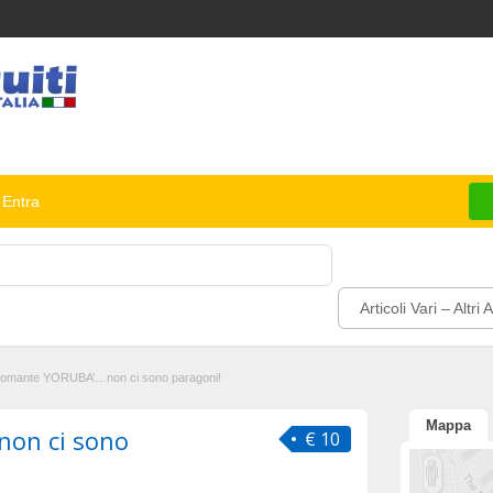
Entra
Articoli Vari – Altri Ar
tomante YORUBA’…non ci sono paragoni!
Mappa
on ci sono
€ 10