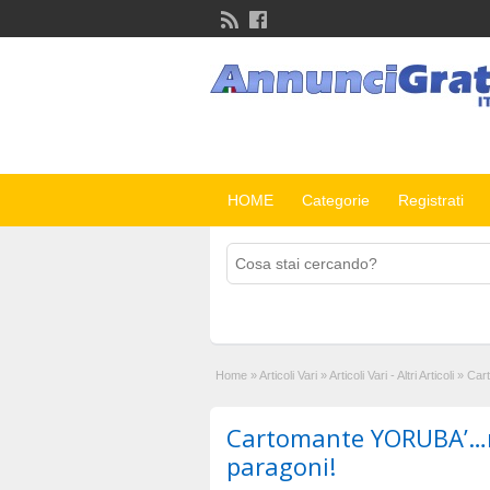
HOME
Categorie
Registrati
Home
»
Articoli Vari
»
Articoli Vari - Altri Articoli
»
Car
Cartomante YORUBA’…n
paragoni!