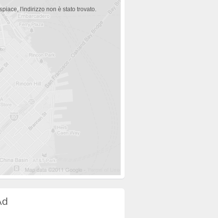
spiace, l'indirizzo non è stato trovato.
Ad