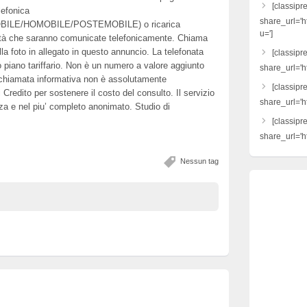
[classipr
lefonica
share_url='h
ILE/HOMOBILE/POSTEMOBILE) o ricarica
u=']
che saranno comunicate telefonicamente. Chiama
lla foto in allegato in questo annuncio. La telefonata
[classipre
 piano tariffario. Non è un numero a valore aggiunto
share_url='ht
 chiamata informativa non è assolutamente
[classipr
Credito per sostenere il costo del consulto. Il servizio
share_url='h
zza e nel piu’ completo anonimato. Studio di
[classipr
share_url='ht
Nessun tag