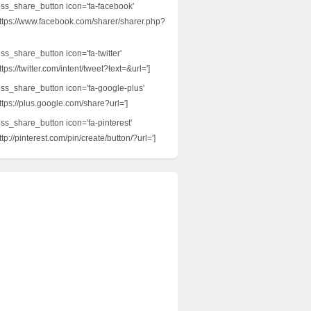
ess_share_button icon='fa-facebook'
ttps://www.facebook.com/sharer/sharer.php?
ss_share_button icon='fa-twitter'
tps://twitter.com/intent/tweet?text=&url=']
ess_share_button icon='fa-google-plus'
ttps://plus.google.com/share?url=']
ess_share_button icon='fa-pinterest'
tp://pinterest.com/pin/create/button/?url=']