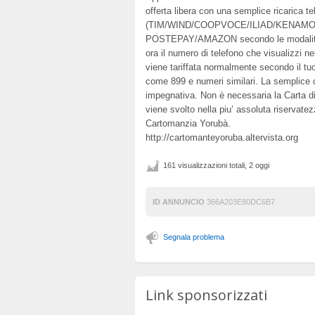
offerta libera con una semplice ricarica te
(TIM/WIND/COOPVOCE/ILIAD/KENAMOB
POSTEPAY/AMAZON secondo le modalità 
ora il numero di telefono che visualizzi ne
viene tariffata normalmente secondo il tuo
come 899 e numeri similari. La semplice
impegnativa. Non è necessaria la Carta di 
viene svolto nella piu’ assoluta riservate
Cartomanzia Yorubà.
http://cartomanteyoruba.altervista.org
161 visualizzazioni totali, 2 oggi
ID ANNUNCIO
366A203E80DC6B7
Segnala problema
Link sponsorizzati