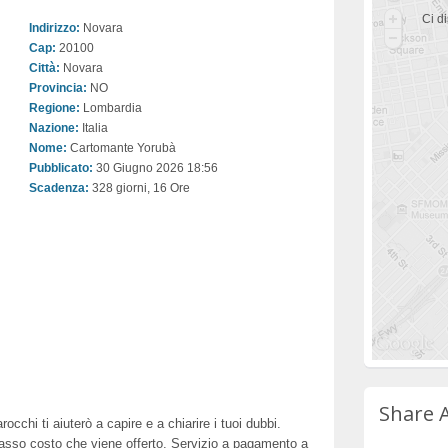
Ci di
Indirizzo:
Novara
Cap:
20100
Città:
Novara
Provincia:
NO
Regione:
Lombardia
Nazione:
Italia
Nome:
Cartomante Yorubà
Pubblicato:
30 Giugno 2026 18:56
Scadenza:
328 giorni, 16 Ore
Share 
occhi ti aiuterò a capire e a chiarire i tuoi dubbi.
basso costo che viene offerto. Servizio a pagamento a