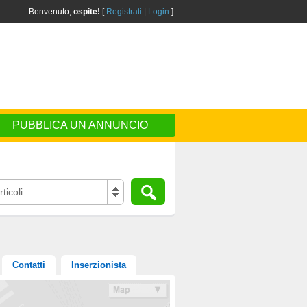
Benvenuto,
ospite!
[
Registrati
|
Login
]
PUBBLICA UN ANNUNCIO
ticoli
Contatti
Inserzionista