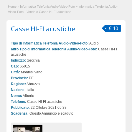
Home
»
Informatica Telefonia Audio-Video-Foto
»
Informatica Telefonia Audio-
Video-Foto - Vendo
»
Casse HI-FI acustiche
Casse HI-FI acustiche
€ 10
Tipo di Informatica Telefonia Audio-Video-Foto:
Audio
altro Tipo di Informatica Telefonia Audio-Video-Foto:
Casse HI-FI
acustiche
Indirizzo:
Secchia
Cap:
65015
Città:
Montesilvano
Provincia:
PE
Regione:
Abruzzo
Nazione:
Italia
Nome:
Alberto
Telefono:
Casse HI-FI acustiche
Pubblicato:
22 Ottobre 2021 05:38
Scadenza:
Questo Annuncio è scaduto.