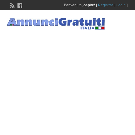
Benvenuto,
ospite!
[
Registrati
|
Login
]