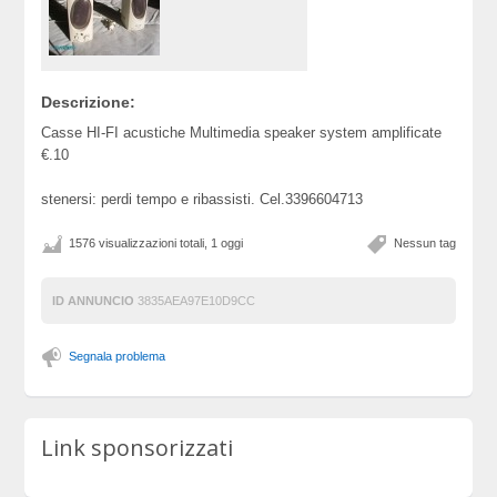
Descrizione:
Casse HI-FI acustiche Multimedia speaker system amplificate
€.10
stenersi: perdi tempo e ribassisti. Cel.3396604713
1576 visualizzazioni totali, 1 oggi
Nessun tag
ID ANNUNCIO
3835AEA97E10D9CC
Segnala problema
Link sponsorizzati