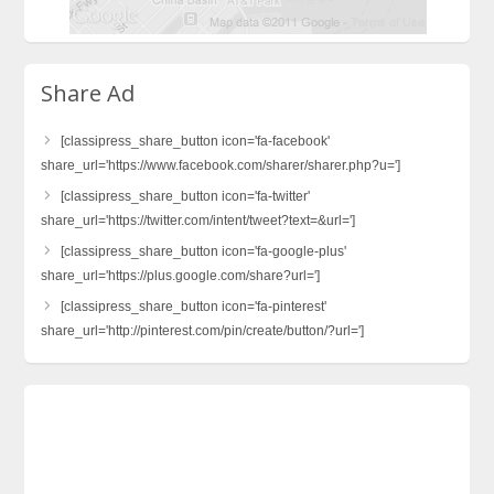
Share Ad
[classipress_share_button icon='fa-facebook'
share_url='https://www.facebook.com/sharer/sharer.php?u=']
[classipress_share_button icon='fa-twitter'
share_url='https://twitter.com/intent/tweet?text=&url=']
[classipress_share_button icon='fa-google-plus'
share_url='https://plus.google.com/share?url=']
[classipress_share_button icon='fa-pinterest'
share_url='http://pinterest.com/pin/create/button/?url=']