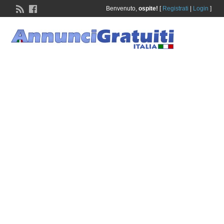
Benvenuto,
ospite!
[
Registrati
|
Login
]