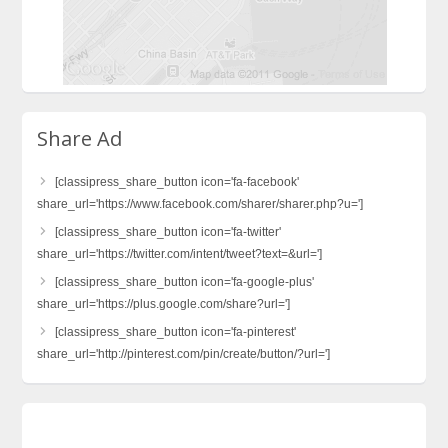
Share Ad
[classipress_share_button icon='fa-facebook'
share_url='https://www.facebook.com/sharer/sharer.php?u=']
[classipress_share_button icon='fa-twitter'
share_url='https://twitter.com/intent/tweet?text=&url=']
[classipress_share_button icon='fa-google-plus'
share_url='https://plus.google.com/share?url=']
[classipress_share_button icon='fa-pinterest'
share_url='http://pinterest.com/pin/create/button/?url=']