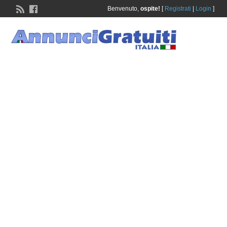
Benvenuto,
ospite!
[
Registrati
|
Login
]