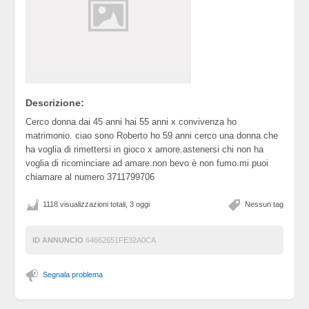
Descrizione:
Cerco donna dai 45 anni hai 55 anni x convivenza ho
matrimonio. ciao sono Roberto ho 59 anni cerco una donna che
ha voglia di rimettersi in gioco x amore.astenersi chi non ha
voglia di ricominciare ad amare.non bevo è non fumo.mi puoi
chiamare al numero 3711799706
1118 visualizzazioni totali, 3 oggi
Nessun tag
ID ANNUNCIO
64662651FE32A0CA
Segnala problema