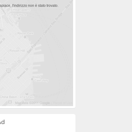
spiace, l'indirizzo non è stato trovato.
Ad