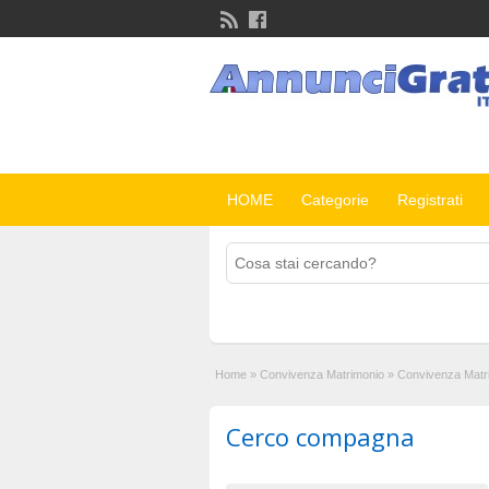
HOME
Categorie
Registrati
Home
»
Convivenza Matrimonio
»
Convivenza Matr
Cerco compagna