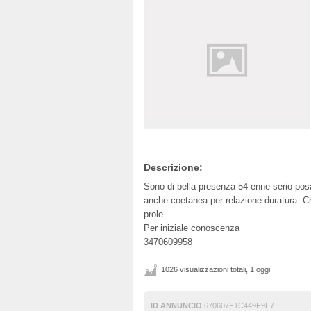
Descrizione:
Sono di bella presenza 54 enne serio posa
anche coetanea per relazione duratura. Ch
prole.
Per iniziale conoscenza
3470609958
1026 visualizzazioni totali, 1 oggi
ID ANNUNCIO
670607F1C449F9E7