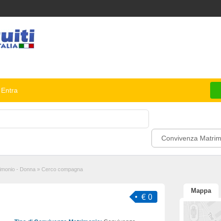
Entra
Convivenza Matrim
imonio - Donna
»
Cerco compagna
Mappa
€ 0