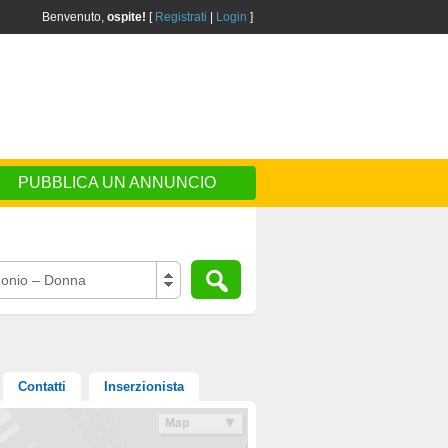
Benvenuto,
ospite!
[
Registrati
|
Login
]
PUBBLICA UN ANNUNCIO
onio – Donna
Contatti
Inserzionista