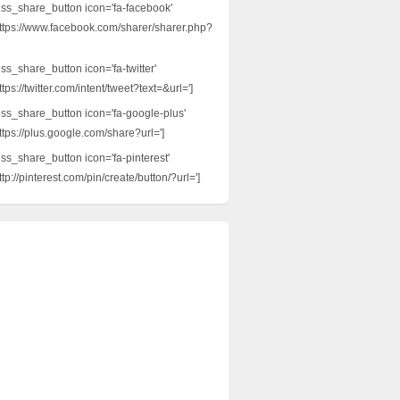
ess_share_button icon='fa-facebook'
ttps://www.facebook.com/sharer/sharer.php?
ss_share_button icon='fa-twitter'
tps://twitter.com/intent/tweet?text=&url=']
ess_share_button icon='fa-google-plus'
ttps://plus.google.com/share?url=']
ess_share_button icon='fa-pinterest'
tp://pinterest.com/pin/create/button/?url=']