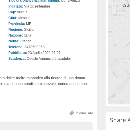
Tipo di Convivenza Matrimonio:
Convivenza
Ci di
Indirizzo:
Via xx settembre
Cap:
98057
Città:
Messina
Provincia:
ME
Regione:
Sicilia
Nazione:
Italia
Nome:
Franco
Telefono:
3470609958
Pubblicato:
23 Aprile 2021 21:07
Scadenza:
Questo Annuncio è scaduto.
to dolce molto romantico alla ricerca di una donna
e sia di buon carattere piacevole, carina anche con
Nessun tag
Share 