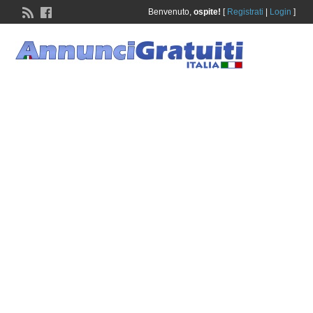
Benvenuto,
ospite!
[
Registrati
|
Login
]