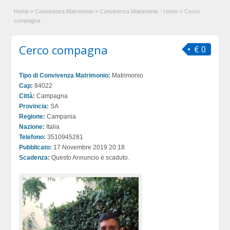
Home
»
Convivenza Matrimonio
»
Convivenza Matrimonio - Uomo
»
Cerco
compagna
Cerco compagna
€ 0
Tipo di Convivenza Matrimonio:
Matrimonio
Cap:
84022
Città:
Campagna
Provincia:
SA
Regione:
Campania
Nazione:
Italia
Telefono:
3510945281
Pubblicato:
17 Novembre 2019 20:18
Scadenza:
Questo Annuncio è scaduto.