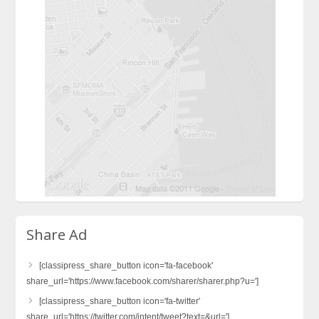
Share Ad
[classipress_share_button icon='fa-facebook'
share_url='https://www.facebook.com/sharer/sharer.php?u=']
[classipress_share_button icon='fa-twitter'
share_url='https://twitter.com/intent/tweet?text=&url=']