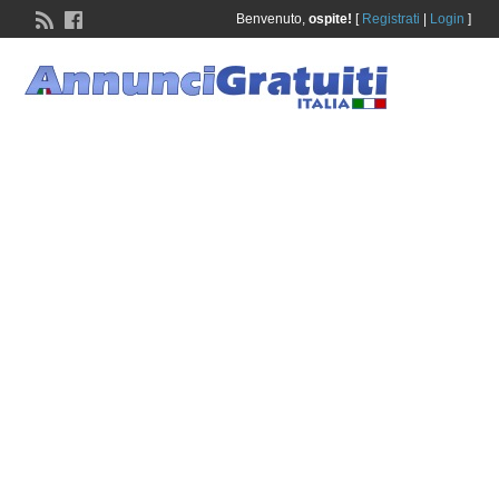
Benvenuto,
ospite!
[
Registrati
|
Login
]