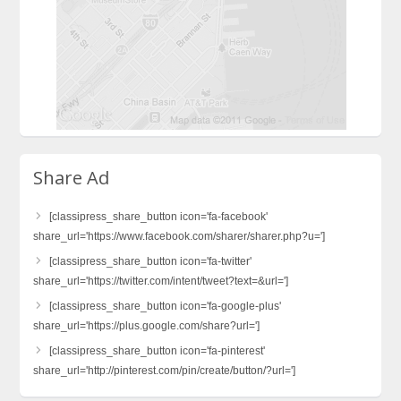
Share Ad
[classipress_share_button icon='fa-facebook'
share_url='https://www.facebook.com/sharer/sharer.php?u=']
[classipress_share_button icon='fa-twitter'
share_url='https://twitter.com/intent/tweet?text=&url=']
[classipress_share_button icon='fa-google-plus'
share_url='https://plus.google.com/share?url=']
[classipress_share_button icon='fa-pinterest'
share_url='http://pinterest.com/pin/create/button/?url=']