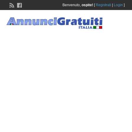
Benvenuto,
ospite!
[
Registrati
|
Login
]