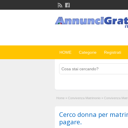
HOME
Categorie
Registrati
Home
»
Convivenza Matrimonio
»
Convivenza Matr
Cerco donna per matri
pagare.