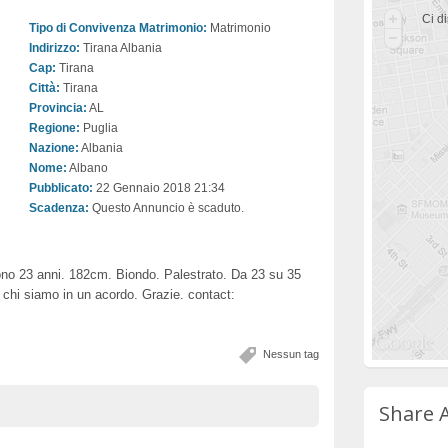
Ci di
Tipo di Convivenza Matrimonio:
Matrimonio
Indirizzo:
Tirana Albania
Cap:
Tirana
Città:
Tirana
Provincia:
AL
Regione:
Puglia
Nazione:
Albania
Nome:
Albano
Pubblicato:
22 Gennaio 2018 21:34
Scadenza:
Questo Annuncio è scaduto.
no 23 anni. 182cm. Biondo. Palestrato. Da 23 su 35
chi siamo in un acordo. Grazie. contact:
Nessun tag
Share 