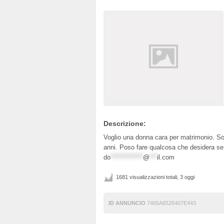
Descrizione:
Voglio una donna cara per matrimonio. So
anni. Poso fare qualcosa che desidera se 
do
*************
@
***
il.com
1681 visualizzazioni totali, 3 oggi
ID ANNUNCIO
7465A6526407E443