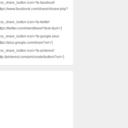
ess_share_button icon='fa-facebook'
ttps://www.facebook.com/sharer/sharer.php?
ss_share_button icon='fa-twitter'
tps://twitter.com/intent/tweet?text=&url=']
ess_share_button icon='fa-google-plus'
ttps://plus.google.com/share?url=']
ess_share_button icon='fa-pinterest'
tp://pinterest.com/pin/create/button/?url=']