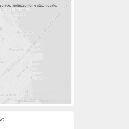
spiace, l'indirizzo non è stato trovato.
Ad