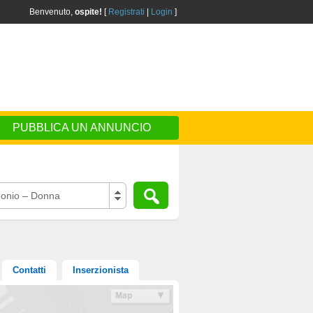
Benvenuto,
ospite!
[
Registrati
|
Login
]
PUBBLICA UN ANNUNCIO
onio – Donna
Contatti
Inserzionista