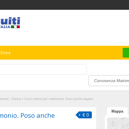
Entra
Convivenza Matrim
imonio - Donna
»
Cerco donna per matrimonio. Poso anche pagare.
Mappa
monio. Poso anche
€ 0