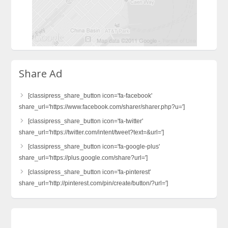
Share Ad
[classipress_share_button icon='fa-facebook'
share_url='https://www.facebook.com/sharer/sharer.php?u=']
[classipress_share_button icon='fa-twitter'
share_url='https://twitter.com/intent/tweet?text=&url=']
[classipress_share_button icon='fa-google-plus'
share_url='https://plus.google.com/share?url=']
[classipress_share_button icon='fa-pinterest'
share_url='http://pinterest.com/pin/create/button/?url=']