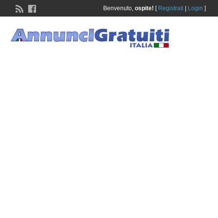
Benvenuto,
ospite!
[
Registrati
|
Login
]