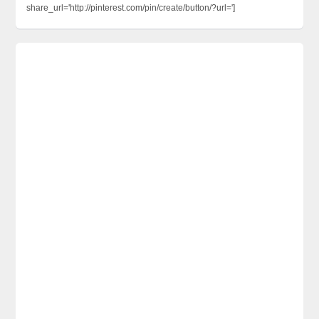
share_url='http://pinterest.com/pin/create/button/?url=']