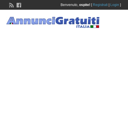
Benvenuto,
ospite!
[
Registrati
|
Login
]