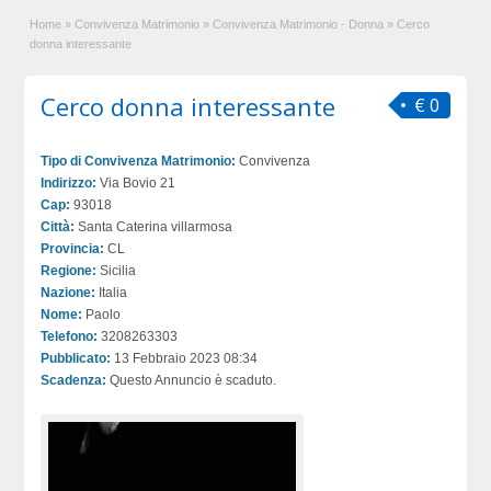
Home
»
Convivenza Matrimonio
»
Convivenza Matrimonio - Donna
»
Cerco
donna interessante
Cerco donna interessante
€ 0
Tipo di Convivenza Matrimonio:
Convivenza
Indirizzo:
Via Bovio 21
Cap:
93018
Città:
Santa Caterina villarmosa
Provincia:
CL
Regione:
Sicilia
Nazione:
Italia
Nome:
Paolo
Telefono:
3208263303
Pubblicato:
13 Febbraio 2023 08:34
Scadenza:
Questo Annuncio è scaduto.