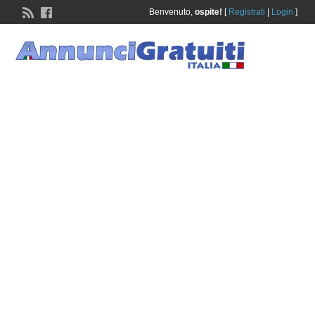
Benvenuto,
ospite!
[
Registrati
|
Login
]