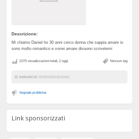
Descrizione:
Mi chiamo Daniel ho 30 anni cerco donna che sappia amare io
sono molto romantico e vorrei amare divuono scrivetemi
1070 visualizzazioni totali, 2 oggi
Nessun tag
ID ANNUNCIO
3835E990D3D30402
Segnala problema
Link sponsorizzati