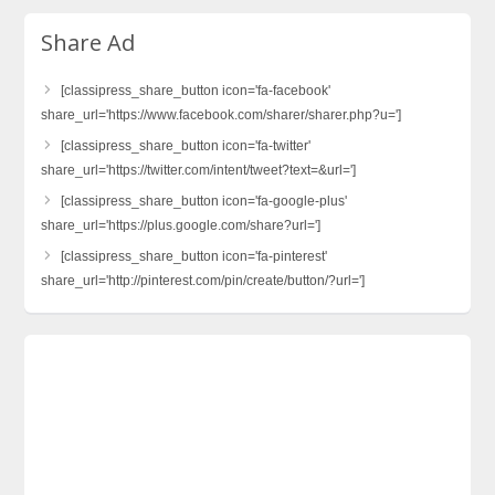
Share Ad
[classipress_share_button icon='fa-facebook'
share_url='https://www.facebook.com/sharer/sharer.php?u=']
[classipress_share_button icon='fa-twitter'
share_url='https://twitter.com/intent/tweet?text=&url=']
[classipress_share_button icon='fa-google-plus'
share_url='https://plus.google.com/share?url=']
[classipress_share_button icon='fa-pinterest'
share_url='http://pinterest.com/pin/create/button/?url=']