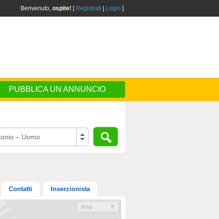
Benvenuto,
ospite!
[
Registrati
|
Login
]
PUBBLICA UN ANNUNCIO
onio – Uomo
Contatti
Inserzionista