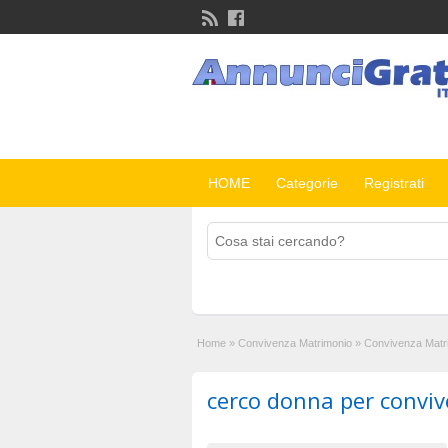
HOME
Categorie
Registrati
Home
»
Convivenza Matrimonio
»
Convivenza Matr
cerco donna per convi