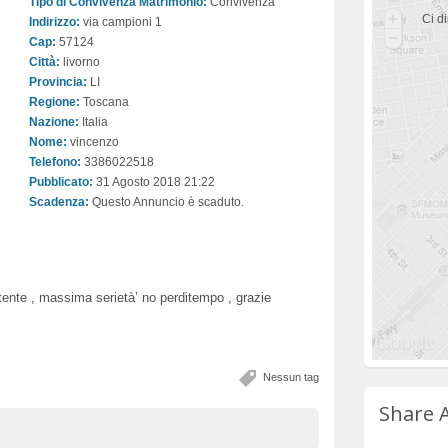
Tipo di Convivenza Matrimonio:
Convivenza
Ci di
Indirizzo:
via campioni 1
Cap:
57124
Città:
livorno
Provincia:
LI
Regione:
Toscana
Nazione:
Italia
Nome:
vincenzo
Telefono:
3386022518
Pubblicato:
31 Agosto 2018 21:22
Scadenza:
Questo Annuncio è scaduto.
ente , massima serietà’ no perditempo , grazie
Nessun tag
Share 