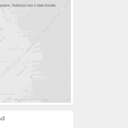
spiace, l'indirizzo non è stato trovato.
Ad