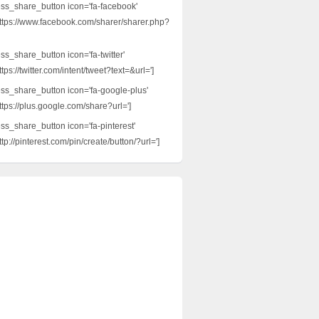
ess_share_button icon='fa-facebook'
ttps://www.facebook.com/sharer/sharer.php?
ss_share_button icon='fa-twitter'
tps://twitter.com/intent/tweet?text=&url=']
ess_share_button icon='fa-google-plus'
ttps://plus.google.com/share?url=']
ess_share_button icon='fa-pinterest'
tp://pinterest.com/pin/create/button/?url=']