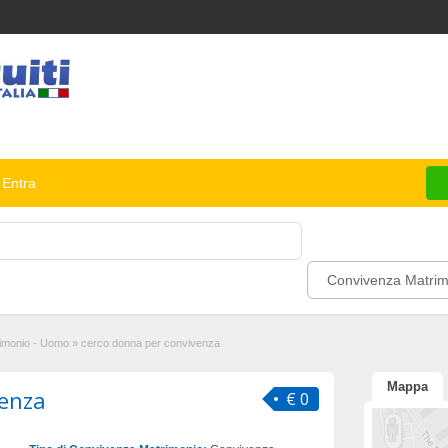
Entra
Convivenza Matrim
imonio - Uomo
»
cerco donna per convivenza
Mappa
venza
€ 0