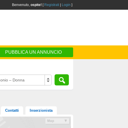
Benvenuto,
ospite!
[
Registrati
|
Login
]
PUBBLICA UN ANNUNCIO
onio – Donna
Contatti
Inserzionista