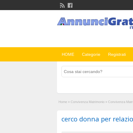
HOME
Categorie
Registrati
Home
»
Convivenza Matrimonio
»
Convivenza Matr
cerco donna per relazi