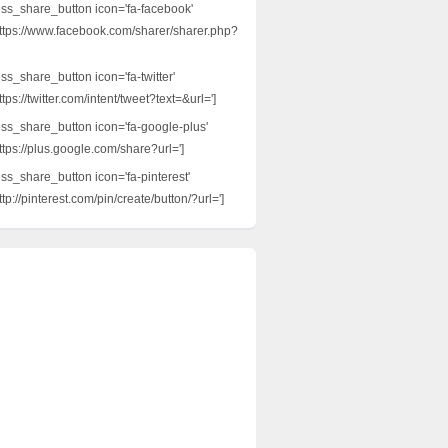
ess_share_button icon='fa-facebook'
ttps://www.facebook.com/sharer/sharer.php?
ss_share_button icon='fa-twitter'
tps://twitter.com/intent/tweet?text=&url=']
ess_share_button icon='fa-google-plus'
ttps://plus.google.com/share?url=']
ess_share_button icon='fa-pinterest'
tp://pinterest.com/pin/create/button/?url=']