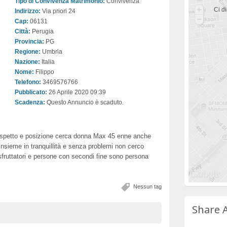
Tipo di Convivenza Matrimonio:
Convivenza
Ci di
Indirizzo:
Via priori 24
Cap:
06131
Città:
Perugia
Provincia:
PG
Regione:
Umbria
Nazione:
Italia
Nome:
Filippo
Telefono:
3469576766
Pubblicato:
26 Aprile 2020 09:39
Scadenza:
Questo Annuncio è scaduto.
 aspetto e posizione cerca donna Max 45 enne anche
nsieme in tranquillità e senza problemi non cerco
fruttatori e persone con secondi fine sono persona
Nessun tag
Share 