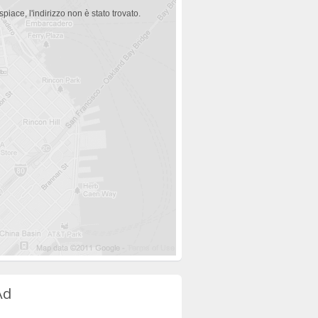
spiace, l'indirizzo non è stato trovato.
Ad