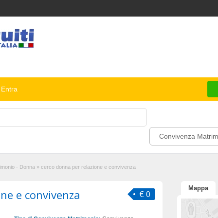
Entra
Convivenza Matrim
imonio - Donna
»
cerco donna per relazione e convivenza
Mappa
one e convivenza
€ 0