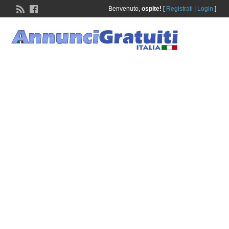
Benvenuto,
ospite!
[
Registrati
|
Login
]