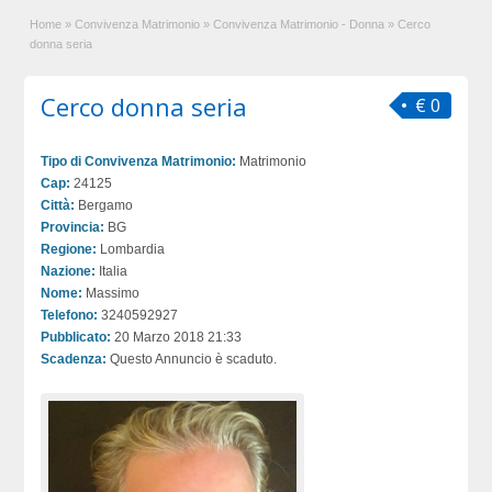
Home
»
Convivenza Matrimonio
»
Convivenza Matrimonio - Donna
»
Cerco
donna seria
Cerco donna seria
€ 0
Tipo di Convivenza Matrimonio:
Matrimonio
Cap:
24125
Città:
Bergamo
Provincia:
BG
Regione:
Lombardia
Nazione:
Italia
Nome:
Massimo
Telefono:
3240592927
Pubblicato:
20 Marzo 2018 21:33
Scadenza:
Questo Annuncio è scaduto.