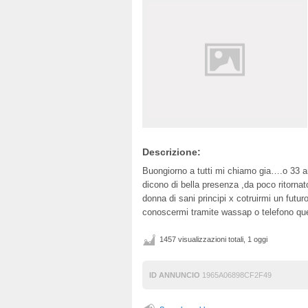
Descrizione:
Buongiorno a tutti mi chiamo gia….o 33 ann
dicono di bella presenza ,da poco ritornato
donna di sani principi x cotruirmi un futur
conoscermi tramite wassap o telefono qu
1457 visualizzazioni totali, 1 oggi
ID ANNUNCIO
1965A06898CF2F49