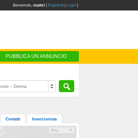
Benvenuto,
ospite!
[
Registrati
|
Login
]
PUBBLICA UN ANNUNCIO
onio – Donna
Contatti
Inserzionista