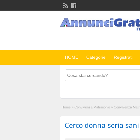
HOME
Categorie
Registrati
Home
»
Convivenza Matrimonio
»
Convivenza Matr
Cerco donna seria sani 