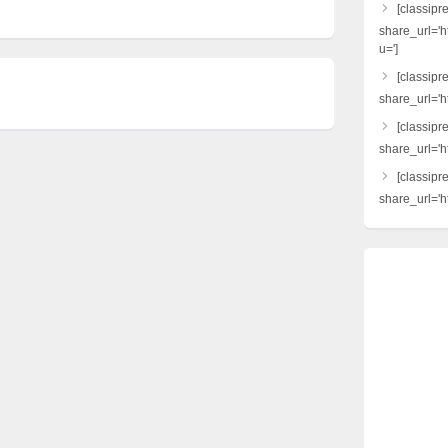
[classipr
share_url='h
u=']
[classipre
share_url='ht
[classipr
share_url='h
[classipr
share_url='ht