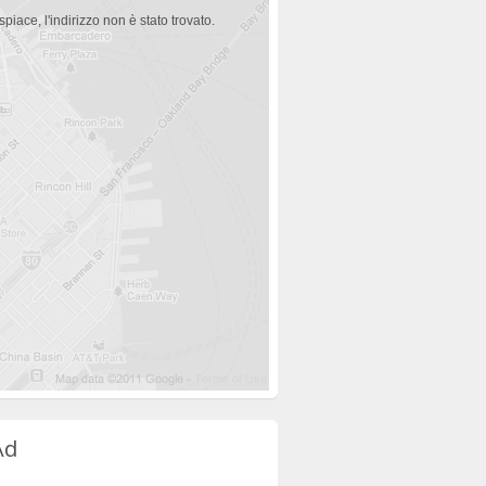
spiace, l'indirizzo non è stato trovato.
Ad