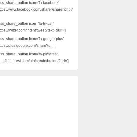
ess_share_button icon='fa-facebook'
ttps://www.facebook.com/sharer/sharer.php?
ss_share_button icon='fa-twitter'
tps://twitter.com/intent/tweet?text=&url=']
ess_share_button icon='fa-google-plus'
ttps://plus.google.com/share?url=']
ess_share_button icon='fa-pinterest'
tp://pinterest.com/pin/create/button/?url=']