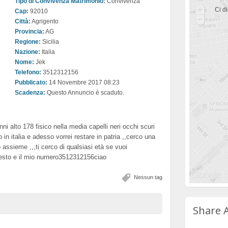
Tipo di Convivenza Matrimonio:
Convivenza
Ci di
Cap:
92010
Città:
Agrigento
Provincia:
AG
Regione:
Sicilia
Nazione:
Italia
Nome:
Jek
Telefono:
3512312156
Pubblicato:
14 Novembre 2017 08:23
Scadenza:
Questo Annuncio è scaduto.
i alto 178 fisico nella media capelli neri occhi scuri
 in italia e adesso vorrei restare in patria ,,cerco una
o assieme ,,,ti cerco di qualsiasi età se vuoi
esto e il mio numero3512312156ciao
Nessun tag
Share 