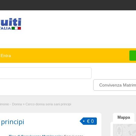
Entra
Convivenza Matrim
imonio - Donna
»
Cerco donna seria sani principi
Mappa
principi
€ 0