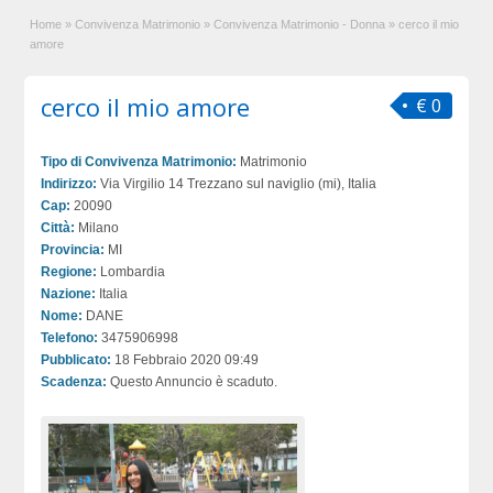
Home
»
Convivenza Matrimonio
»
Convivenza Matrimonio - Donna
»
cerco il mio
amore
cerco il mio amore
€ 0
Tipo di Convivenza Matrimonio:
Matrimonio
Indirizzo:
Via Virgilio 14 Trezzano sul naviglio (mi), Italia
Cap:
20090
Città:
Milano
Provincia:
MI
Regione:
Lombardia
Nazione:
Italia
Nome:
DANE
Telefono:
3475906998
Pubblicato:
18 Febbraio 2020 09:49
Scadenza:
Questo Annuncio è scaduto.