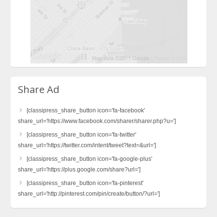
Share Ad
[classipress_share_button icon='fa-facebook'
share_url='https://www.facebook.com/sharer/sharer.php?u=']
[classipress_share_button icon='fa-twitter'
share_url='https://twitter.com/intent/tweet?text=&url=']
[classipress_share_button icon='fa-google-plus'
share_url='https://plus.google.com/share?url=']
[classipress_share_button icon='fa-pinterest'
share_url='http://pinterest.com/pin/create/button/?url=']