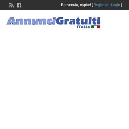
Benvenuto,
ospite!
[
Registrati
|
Login
]