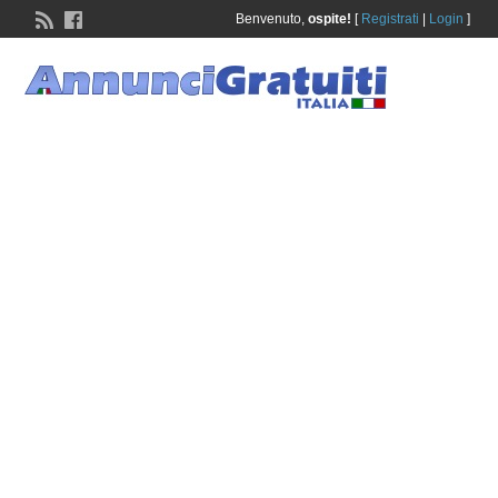
Benvenuto,
ospite!
[
Registrati
|
Login
]