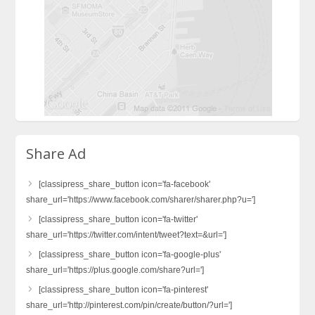
Share Ad
[classipress_share_button icon='fa-facebook'
share_url='https://www.facebook.com/sharer/sharer.php?u=']
[classipress_share_button icon='fa-twitter'
share_url='https://twitter.com/intent/tweet?text=&url=']
[classipress_share_button icon='fa-google-plus'
share_url='https://plus.google.com/share?url=']
[classipress_share_button icon='fa-pinterest'
share_url='http://pinterest.com/pin/create/button/?url=']