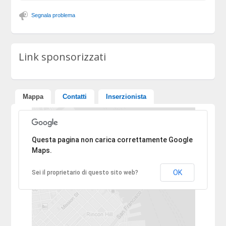
Segnala problema
Link sponsorizzati
Mappa
Contatti
Inserzionista
Ci dispiace, l'indirizzo non è stato trovato.
Questa pagina non carica correttamente Google
Maps.
OK
Sei il proprietario di questo sito web?