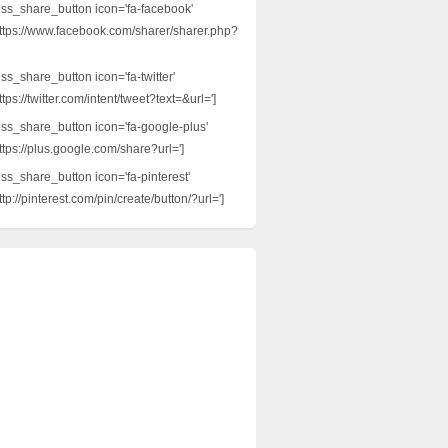
ess_share_button icon='fa-facebook'
ttps://www.facebook.com/sharer/sharer.php?
ss_share_button icon='fa-twitter'
tps://twitter.com/intent/tweet?text=&url=']
ess_share_button icon='fa-google-plus'
ttps://plus.google.com/share?url=']
ess_share_button icon='fa-pinterest'
tp://pinterest.com/pin/create/button/?url=']