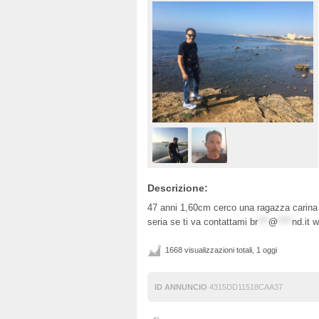
Descrizione:
47 anni 1,60cm cerco una ragazza carina c
seria se ti va contattami
br
***
@
****
nd.it
w
1668 visualizzazioni totali, 1 oggi
ID ANNUNCIO
4315DD11518CAA37