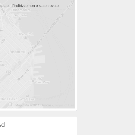
spiace, l'indirizzo non è stato trovato.
Ad