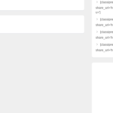
[classipr
share_url='h
u=']
[classipre
share_url='ht
[classipr
share_url='h
[classipr
share_url='ht