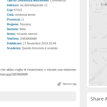
Tipo di Convivenza Matrimonio:
Convivenza
Ci di
Indirizzo:
via dell'artigianato 12
Cap:
57021
Città:
venturina terme
Provincia:
LI
Regione:
Toscana
Nazione:
Italia
Nome:
riccardo nencini
Telefono:
3383968888
Pubblicato:
17 Novembre 2019 20:49
Scadenza:
Questo Annuncio è scaduto.
he abbia voglia di innamorarsi x iniziare una relazione
hatsapp3383968888
Nessun tag
Share 