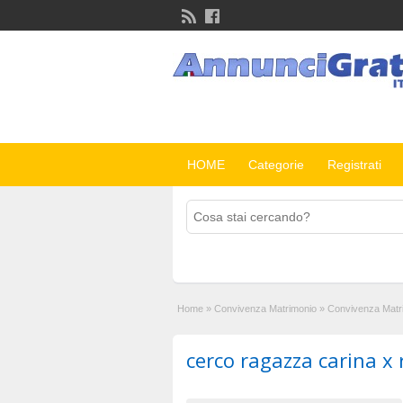
HOME
Categorie
Registrati
Home
»
Convivenza Matrimonio
»
Convivenza Matr
cerco ragazza carina x 