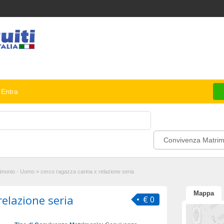
Entra
Convivenza Matrim
imonio - Uomo
»
cerco ragazza carina x relazione seria
Mappa
relazione seria
€ 0