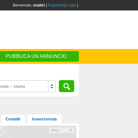
Benvenuto,
ospite!
[
Registrati
|
Login
]
PUBBLICA UN ANNUNCIO
onio – Uomo
Contatti
Inserzionista