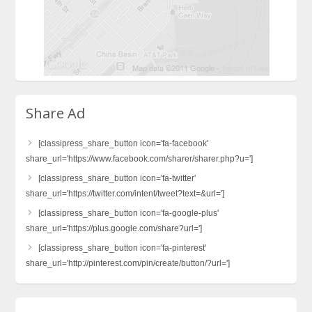
Share Ad
[classipress_share_button icon='fa-facebook'
share_url='https://www.facebook.com/sharer/sharer.php?u=']
[classipress_share_button icon='fa-twitter'
share_url='https://twitter.com/intent/tweet?text=&url=']
[classipress_share_button icon='fa-google-plus'
share_url='https://plus.google.com/share?url=']
[classipress_share_button icon='fa-pinterest'
share_url='http://pinterest.com/pin/create/button/?url=']