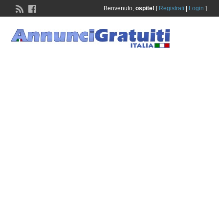
Benvenuto,
ospite!
[
Registrati
|
Login
]