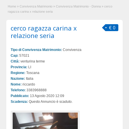
Home
»
Convivenza Matrimonio
»
Convivenza Matrimonio - Donna
»
cerco
ragazza carina x relazione seria
cerco ragazza carina x
€ 0
relazione seria
Tipo di Convivenza Matrimonio:
Convivenza
Cap:
57021
Città:
venturina terme
Provincia:
LI
Regione:
Toscana
Nazione:
Italia
Nome:
riccardo
Telefono:
3383968888
Pubblicato:
13 Agosto 2020 12:09
Scadenza:
Questo Annuncio è scaduto.