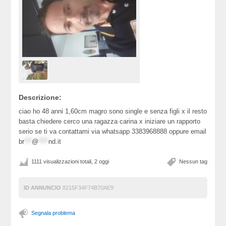
Descrizione:
ciao ho 48 anni 1,60cm magro sono single e senza figli x il resto
basta chiedere cerco una ragazza carina x iniziare un rapporto
serio se ti va contattami via whatsapp 3383968888 oppure email
br
***
@
****
nd.it
1111 visualizzazioni totali, 2 oggi
Nessun tag
ID ANNUNCIO
8215F34F74B70AE9
Segnala problema