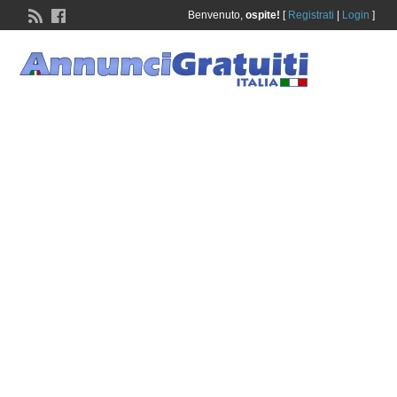
Benvenuto,
ospite!
[
Registrati
|
Login
]