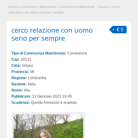
Home
»
Convivenza Matrimonio
»
Convivenza Matrimonio - Donna
»
cerco
relazione con uomo serio per sempre
cerco relazione con uomo
€ 0
serio per sempre
Tipo di Convivenza Matrimonio:
Convivenza
Cap:
20131
Città:
milano
Provincia:
MI
Regione:
Lombardia
Nazione:
Italia
Nome:
lilla
Pubblicato:
13 Gennaio 2023 19:49
Scadenza:
Questo Annuncio è scaduto.