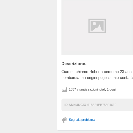
Descrizione:
Ciao mi chiamo Roberta cerco ho 23 ann
Lombardia ma origini pugliesi mio conta
1837 visualizzazioni totali, 1 oggi
ID ANNUNCIO
618624EB75504612
Segnala problema