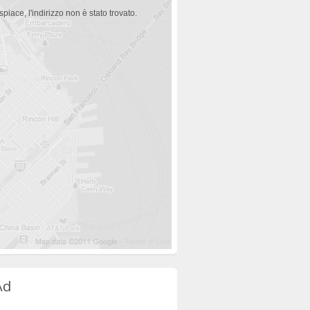
spiace, l'indirizzo non è stato trovato.
Ad