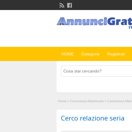
HOME
Categorie
Registrati
Home
»
Convivenza Matrimonio
»
Convivenza Matr
Cerco relazione seria