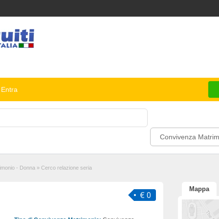
Entra
Convivenza Matrim
imonio - Donna
»
Cerco relazione seria
Mappa
€ 0