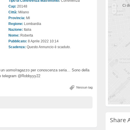
Tipo di Convivenza Matrimonio:
Convivenza
Ci di
Cap:
20148
Città:
Milano
Provincia:
MI
Regione:
Lombardia
Nazione:
Italia
Nome:
Roberta
Pubblicato:
8 Aprile 2022 10:14
Scadenza:
Questo Annuncio è scaduto.
i un uomo/ragazzo per conoscenza seria… Sono della
tto telegram @Robbyyy22
Nessun tag
Share 