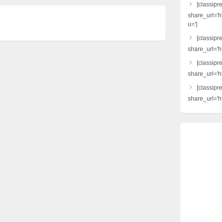
[classipr
share_url='h
u=']
[classipre
share_url='ht
[classipr
share_url='h
[classipr
share_url='ht