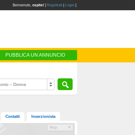
Benvenuto,
ospite!
[
Registrati
|
Login
]
PUBBLICA UN ANNUNCIO
onio – Donna
Contatti
Inserzionista