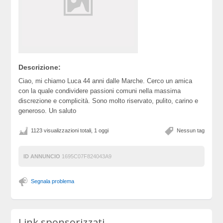
Descrizione:
Ciao, mi chiamo Luca 44 anni dalle Marche. Cerco un amica
con la quale condividere passioni comuni nella massima
discrezione e complicità. Sono molto riservato, pulito, carino e
generoso. Un saluto
1123 visualizzazioni totali, 1 oggi
Nessun tag
ID ANNUNCIO
1695C07F824043A9
Segnala problema
Link sponsorizzati