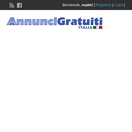
Benvenuto,
ospite!
[
Registrati
|
Login
]