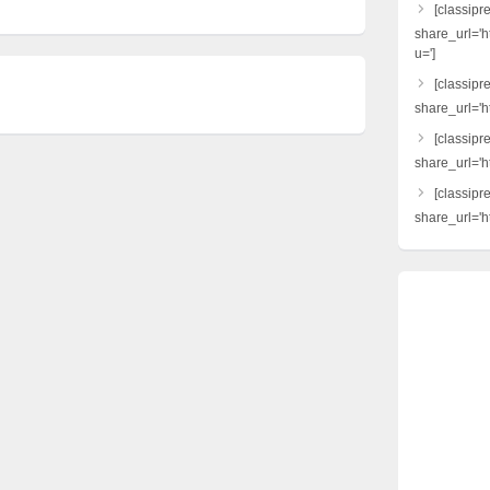
[classipr
share_url='h
u=']
[classipre
share_url='ht
[classipr
share_url='h
[classipr
share_url='ht