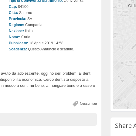
Tipo di Convivenza Matrimonio:
Convivenza
Ci di
Cap:
84100
Città:
Salerno
Provincia:
SA
Regione:
Campania
Nazione:
Italia
Nome:
Carla
Pubblicato:
18 Aprile 2019 14:58
Scadenza:
Questo Annuncio è scaduto.
avuto da adolescente, oggi ho seri problemi ai denti.
disponibilità economica. Cerco dentista disposto a
i nn riesco a sentirmi bene, a mangiare bene e a essere
Nessun tag
Share 