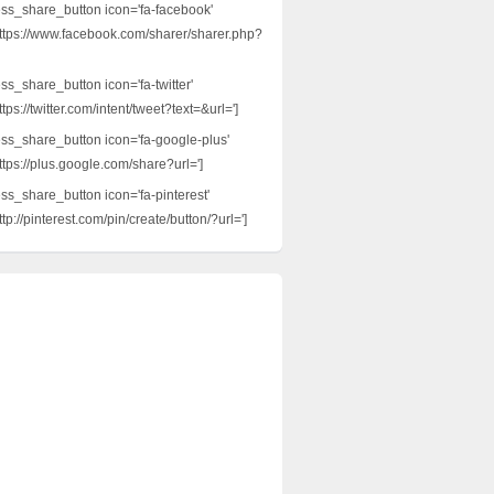
ess_share_button icon='fa-facebook'
ttps://www.facebook.com/sharer/sharer.php?
ss_share_button icon='fa-twitter'
tps://twitter.com/intent/tweet?text=&url=']
ess_share_button icon='fa-google-plus'
ttps://plus.google.com/share?url=']
ess_share_button icon='fa-pinterest'
tp://pinterest.com/pin/create/button/?url=']