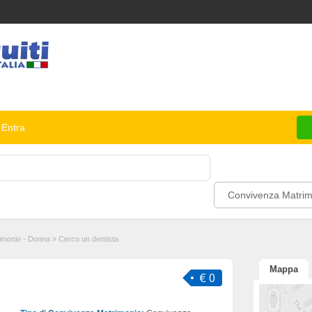
Entra
Convivenza Matrim
imonio - Donna
»
Cerco un dentista
Mappa
€ 0