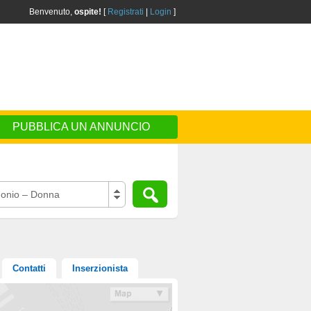
Benvenuto,
ospite!
[
Registrati
|
Login
]
PUBBLICA UN ANNUNCIO
onio – Donna
Contatti
Inserzionista