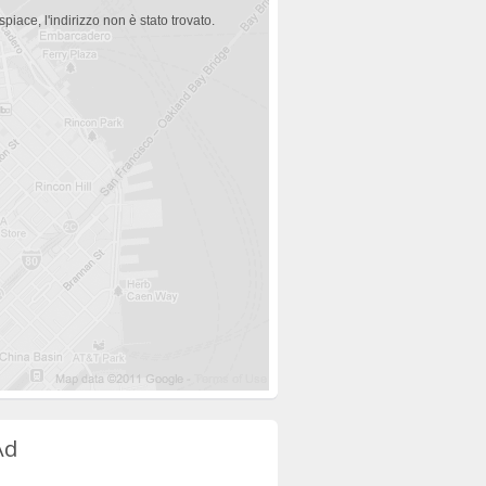
spiace, l'indirizzo non è stato trovato.
Ad