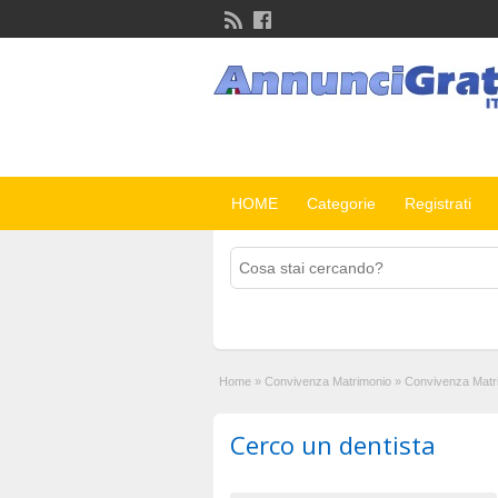
HOME
Categorie
Registrati
Home
»
Convivenza Matrimonio
»
Convivenza Matr
Cerco un dentista