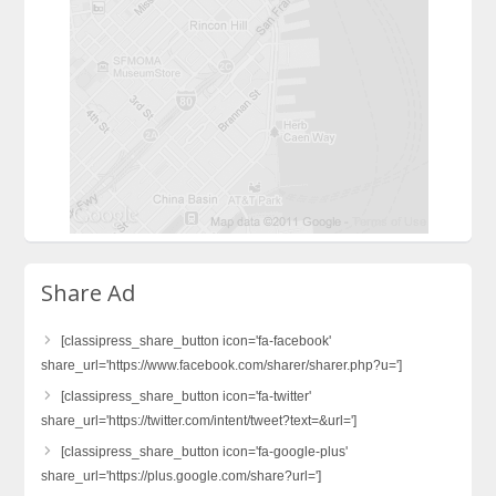
Share Ad
[classipress_share_button icon='fa-facebook'
share_url='https://www.facebook.com/sharer/sharer.php?u=']
[classipress_share_button icon='fa-twitter'
share_url='https://twitter.com/intent/tweet?text=&url=']
[classipress_share_button icon='fa-google-plus'
share_url='https://plus.google.com/share?url=']