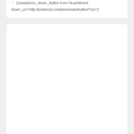
[classipress_share_button icon='fa-pinterest'
share_url='http://pinterest.com/pin/create/button/?url=']