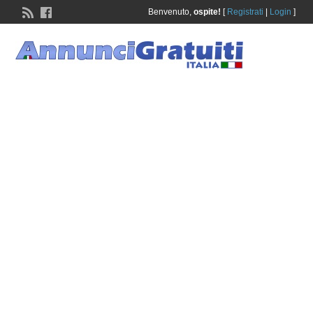
Benvenuto,
ospite!
[
Registrati
|
Login
]